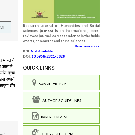
Research Journal of Humanities and Social
TML
Sciences (RJHSS) is an international, peer-
reviewed journal, correspondence in the fields
of arts, commerce and social sciences.......
Read more >>>
RNI:
Not Available
DOI:
10.5958/2321-5828
यत भारत के
ा जाता है।
QUICK LINKS
्माण ग्राम
उसे स्थायी
SUBMIT ARTICLE
 उठाएगा और
AUTHOR'S GUIDELINES
PAPER TEMPLATE
ial
COPYRIGHT FORM