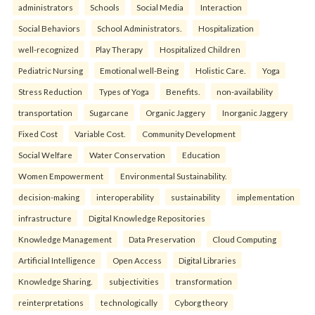
administrators
Schools
Social Media
Interaction
Social Behaviors
School Administrators.
Hospitalization
well-recognized
Play Therapy
Hospitalized Children
Pediatric Nursing
Emotional well-Being
Holistic Care.
Yoga
Stress Reduction
Types of Yoga
Benefits.
non-availability
transportation
Sugarcane
Organic Jaggery
Inorganic Jaggery
Fixed Cost
Variable Cost.
Community Development
Social Welfare
Water Conservation
Education
Women Empowerment
Environmental Sustainability.
decision-making
interoperability
sustainability
implementation
infrastructure
Digital Knowledge Repositories
Knowledge Management
Data Preservation
Cloud Computing
Artificial Intelligence
Open Access
Digital Libraries
Knowledge Sharing.
subjectivities
transformation
reinterpreta⁠tions
tec⁠hnologically
Cyborg theory