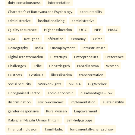
duty-consciousness
interpretation
Character’s of Ramayana and Psychology.
accountability
administrative
institutionalizing
administrative
Quality assurance
Higher education
UGC
NEP
NAAC
IQAC.
Refugees
Infiltration
Economy
Crime
Demography
India
Unemployment.
Infrastructure
Digital Transformation
E-startups
Entrepreneurs
Preference
Challenges.
Tribe
Chhattisgarh
Pahadi Korwa
Women
Customs
Festivals.
liberalisation
transformation
Social Security
Worker Rights
NREGA
Gig Worker
Unorganised Sector.
socio-economic
disadvantages—low
discrimination
socio-economic
implementation
sustainability
gender-responsive
Rural women
Empowerment
Kalaignar Magalir Urimai Thittam
Self-help groups
Financial inclusion
Tamil Nadu.
fundamentallychangedhow