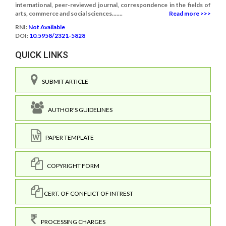
international, peer-reviewed journal, correspondence in the fields of
arts, commerce and social sciences.......
Read more >>>
RNI:
Not Available
DOI:
10.5958/2321-5828
QUICK LINKS
SUBMIT ARTICLE
AUTHOR'S GUIDELINES
PAPER TEMPLATE
COPYRIGHT FORM
CERT. OF CONFLICT OF INTREST
PROCESSING CHARGES