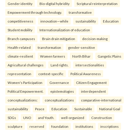
Gender identity
Bio-digital hybridity
Scriptural reinterpretation
Empowerment through technology.
transformative
competitiveness
innovation—while
sustainability
Education
Student mobility
Internationalization of education
Branch campuses
Brain drain mitigation
decision-making
Health-related
transformation
gender-sensitive
climate-resilient
Women farmers
North Bihar
Gangetic Plains
Agricultural challenges
Land rights.
intersectionalities
representation
context-specific
Political Awareness
Women's Participation
Governance
Citizen Engagement
Political Empowerment.
epistemologies
interdependent
conceptualizations:
conceptualizations
comparative-international
sustainability
Peace
Education
Sustainable
National Goal
SDGs
UNO
and Youth.
well-organized
Construction
sculpture
reserved
foundation
institutions
inscriptions