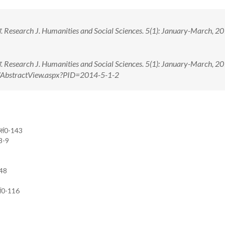
्था. Research J. Humanities and Social Sciences. 5(1): January-March, 20
्था. Research J. Humanities and Social Sciences. 5(1): January-March, 20
om/AbstractView.aspx?PID=2014-5-1-2
 सं0-143
-8-9
-48
 सं0-116