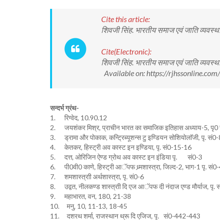
Cite this article:
शिवजी सिंह. भारतीय समाज एवं जाति व्यवस
Cite(Electronic):
शिवजी सिंह. भारतीय समाज एवं जाति व्यवस
Available on: https://rjhssonline.c
सन्दर्भ ग्रंथ-
1. रिग्वेद, 10.90.12
2. जयशंकर मिश्र, प्राचीन भारत का समाजिक इतिहास अध्याय-5, पृ0
3. ड्रामा और पोकाक, कन्ट्रिब्यूशन्स टु इण्डियन सोशियोलाॅजी, पृ. सं0
4. केतकर, हिस्ट्री अव कास्ट इन इण्डिया, पृ. सं0-15-16
5. दत्त, ओरिजिन ऐण्ड ग्रोथ अव कास्ट इन इंडिया पृ. सं0-3
6. पी0वी0 काणे, हिस्ट्री आॅपफ ध्र्मशास्त्रा, जिल्द-2, भाग-1 पृ. सं0
7. शमशास्त्राी अर्थशास्त्रा, पृ. सं0-6
8. उद्वत, नीलकण्ड शास्त्राी दि एज आॅपफ दी नंदाज एण्ड मौर्याज, पृ.
9. महाभारत, वन, 180, 21-38
10. मनु, 10, 11-13, 18-45
11. दशरथ शर्मा, राजस्थान थ्रू दि एजिज, पृ. सं0-442-443