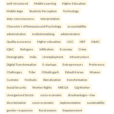
well-structured
Mobile Learning
Higher Education
Mobile Apps
Students Perception
Technology.
duty-consciousness
interpretation
Character’s of Ramayana and Psychology.
accountability
administrative
institutionalizing
administrative
Quality assurance
Higher education
UGC
NEP
NAAC
IQAC.
Refugees
Infiltration
Economy
Crime
Demography
India
Unemployment.
Infrastructure
Digital Transformation
E-startups
Entrepreneurs
Preference
Challenges.
Tribe
Chhattisgarh
Pahadi Korwa
Women
Customs
Festivals.
liberalisation
transformation
Social Security
Worker Rights
NREGA
Gig Worker
Unorganised Sector.
socio-economic
disadvantages—low
discrimination
socio-economic
implementation
sustainability
gender-responsive
Rural women
Empowerment