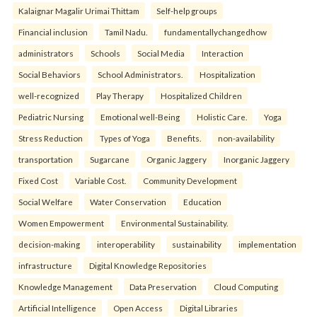
Kalaignar Magalir Urimai Thittam
Self-help groups
Financial inclusion
Tamil Nadu.
fundamentallychangedhow
administrators
Schools
Social Media
Interaction
Social Behaviors
School Administrators.
Hospitalization
well-recognized
Play Therapy
Hospitalized Children
Pediatric Nursing
Emotional well-Being
Holistic Care.
Yoga
Stress Reduction
Types of Yoga
Benefits.
non-availability
transportation
Sugarcane
Organic Jaggery
Inorganic Jaggery
Fixed Cost
Variable Cost.
Community Development
Social Welfare
Water Conservation
Education
Women Empowerment
Environmental Sustainability.
decision-making
interoperability
sustainability
implementation
infrastructure
Digital Knowledge Repositories
Knowledge Management
Data Preservation
Cloud Computing
Artificial Intelligence
Open Access
Digital Libraries