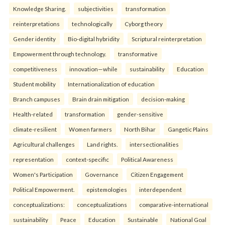
Knowledge Sharing.
subjectivities
transformation
reinterpreta⁠tions
tec⁠hnologically
Cyborg theory
Gender identity
Bio-digital hybridity
Scriptural reinterpretation
Empowerment through technology.
transformative
competitiveness
innovation—while
sustainability
Education
Student mobility
Internationalization of education
Branch campuses
Brain drain mitigation
decision-making
Health-related
transformation
gender-sensitive
climate-resilient
Women farmers
North Bihar
Gangetic Plains
Agricultural challenges
Land rights.
intersectionalities
representation
context-specific
Political Awareness
Women's Participation
Governance
Citizen Engagement
Political Empowerment.
epistemologies
interdependent
conceptualizations:
conceptualizations
comparative-international
sustainability
Peace
Education
Sustainable
National Goal