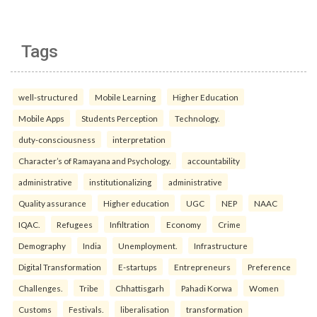
Tags
well-structured
Mobile Learning
Higher Education
Mobile Apps
Students Perception
Technology.
duty-consciousness
interpretation
Character’s of Ramayana and Psychology.
accountability
administrative
institutionalizing
administrative
Quality assurance
Higher education
UGC
NEP
NAAC
IQAC.
Refugees
Infiltration
Economy
Crime
Demography
India
Unemployment.
Infrastructure
Digital Transformation
E-startups
Entrepreneurs
Preference
Challenges.
Tribe
Chhattisgarh
Pahadi Korwa
Women
Customs
Festivals.
liberalisation
transformation