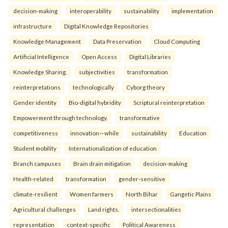
decision-making
interoperability
sustainability
implementation
infrastructure
Digital Knowledge Repositories
Knowledge Management
Data Preservation
Cloud Computing
Artificial Intelligence
Open Access
Digital Libraries
Knowledge Sharing.
subjectivities
transformation
reinterpreta⁠tions
tec⁠hnologically
Cyborg theory
Gender identity
Bio-digital hybridity
Scriptural reinterpretation
Empowerment through technology.
transformative
competitiveness
innovation—while
sustainability
Education
Student mobility
Internationalization of education
Branch campuses
Brain drain mitigation
decision-making
Health-related
transformation
gender-sensitive
climate-resilient
Women farmers
North Bihar
Gangetic Plains
Agricultural challenges
Land rights.
intersectionalities
representation
context-specific
Political Awareness