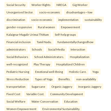
Social Security
Worker Rights
NREGA
Gig Worker
Unorganised Sector.
socio-economic
disadvantages—low
discrimination
socio-economic
implementation
sustainability
gender-responsive
Rural women
Empowerment
Kalaignar Magalir Urimai Thittam
Self-help groups
Financial inclusion
Tamil Nadu.
fundamentallychangedhow
administrators
Schools
Social Media
Interaction
Social Behaviors
School Administrators.
Hospitalization
well-recognized
Play Therapy
Hospitalized Children
Pediatric Nursing
Emotional well-Being
Holistic Care.
Yoga
Stress Reduction
Types of Yoga
Benefits.
non-availability
transportation
Sugarcane
Organic Jaggery
Inorganic Jaggery
Fixed Cost
Variable Cost.
Community Development
Social Welfare
Water Conservation
Education
Women Empowerment
Environmental Sustainability.