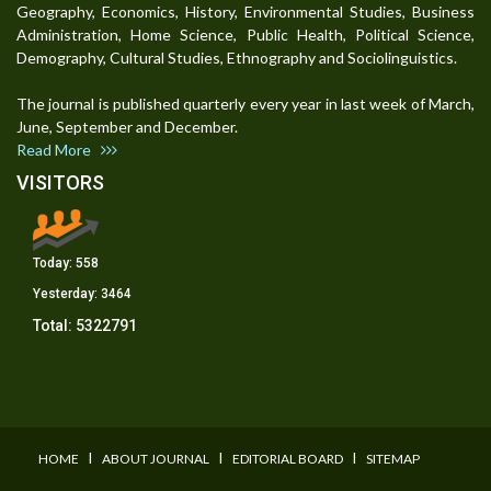
Geography, Economics, History, Environmental Studies, Business
Administration, Home Science, Public Health, Political Science,
Demography, Cultural Studies, Ethnography and Sociolinguistics.
The journal is published quarterly every year in last week of March,
June, September and December.
Read More
VISITORS
Today:
558
Yesterday:
3464
Total:
5322791
I
I
I
HOME
ABOUT JOURNAL
EDITORIAL BOARD
SITEMAP