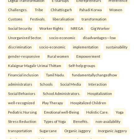
Digital Transformation
E-startups
Entrepreneurs
Preference
Challenges.
Tribe
Chhattisgarh
Pahadi Korwa
Women
Customs
Festivals.
liberalisation
transformation
Social Security
Worker Rights
NREGA
Gig Worker
Unorganised Sector.
socio-economic
disadvantages—low
discrimination
socio-economic
implementation
sustainability
gender-responsive
Rural women
Empowerment
Kalaignar Magalir Urimai Thittam
Self-help groups
Financial inclusion
Tamil Nadu.
fundamentallychangedhow
administrators
Schools
Social Media
Interaction
Social Behaviors
School Administrators.
Hospitalization
well-recognized
Play Therapy
Hospitalized Children
Pediatric Nursing
Emotional well-Being
Holistic Care.
Yoga
Stress Reduction
Types of Yoga
Benefits.
non-availability
transportation
Sugarcane
Organic Jaggery
Inorganic Jaggery