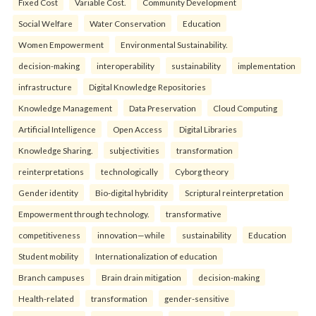
Fixed Cost
Variable Cost.
Community Development
Social Welfare
Water Conservation
Education
Women Empowerment
Environmental Sustainability.
decision-making
interoperability
sustainability
implementation
infrastructure
Digital Knowledge Repositories
Knowledge Management
Data Preservation
Cloud Computing
Artificial Intelligence
Open Access
Digital Libraries
Knowledge Sharing.
subjectivities
transformation
reinterpreta⁠tions
tec⁠hnologically
Cyborg theory
Gender identity
Bio-digital hybridity
Scriptural reinterpretation
Empowerment through technology.
transformative
competitiveness
innovation—while
sustainability
Education
Student mobility
Internationalization of education
Branch campuses
Brain drain mitigation
decision-making
Health-related
transformation
gender-sensitive