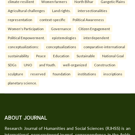
climate-resilient
Women farmers
North Bihar
Gangetic Plains
Agricultural challenges
Land rights.
intersectionalities
representation
context-specific
Political Awareness
Women's Participation
Governance
Citizen Engagement
Political Empowerment.
epistemologies
interdependent
conceptualizations:
conceptualizations
comparative-international
sustainability
Peace
Education
Sustainable
National Goal
SDGs
UNO
and Youth.
well-organized
Construction
sculpture
reserved
foundation
institutions
inscriptions
planetary science.
ABOUT JOURNAL
Research Journal of Humanities and Social Sciences (RJHSS) is an
international, peer-reviewed journal, correspondence in the fields