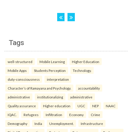
Tags
well-structured
Mobile Learning
Higher Education
Mobile Apps
Students Perception
Technology.
duty-consciousness
interpretation
Character’s of Ramayana and Psychology.
accountability
administrative
institutionalizing
administrative
Quality assurance
Higher education
UGC
NEP
NAAC
IQAC.
Refugees
Infiltration
Economy
Crime
Demography
India
Unemployment.
Infrastructure