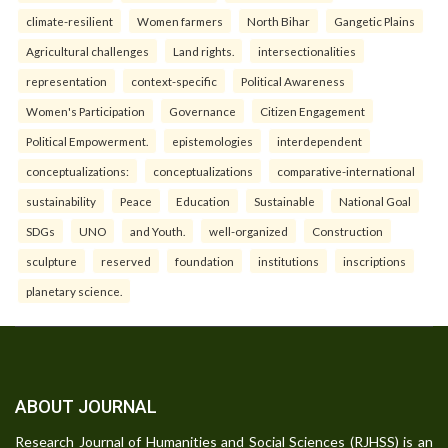
climate-resilient
Women farmers
North Bihar
Gangetic Plains
Agricultural challenges
Land rights.
intersectionalities
representation
context-specific
Political Awareness
Women's Participation
Governance
Citizen Engagement
Political Empowerment.
epistemologies
interdependent
conceptualizations:
conceptualizations
comparative-international
sustainability
Peace
Education
Sustainable
National Goal
SDGs
UNO
and Youth.
well-organized
Construction
sculpture
reserved
foundation
institutions
inscriptions
planetary science.
ABOUT JOURNAL
Research Journal of Humanities and Social Sciences (RJHSS) is an