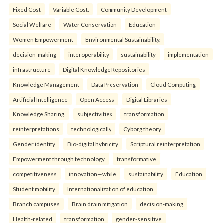
Fixed Cost
Variable Cost.
Community Development
Social Welfare
Water Conservation
Education
Women Empowerment
Environmental Sustainability.
decision-making
interoperability
sustainability
implementation
infrastructure
Digital Knowledge Repositories
Knowledge Management
Data Preservation
Cloud Computing
Artificial Intelligence
Open Access
Digital Libraries
Knowledge Sharing.
subjectivities
transformation
reinterpreta⁠tions
tec⁠hnologically
Cyborg theory
Gender identity
Bio-digital hybridity
Scriptural reinterpretation
Empowerment through technology.
transformative
competitiveness
innovation—while
sustainability
Education
Student mobility
Internationalization of education
Branch campuses
Brain drain mitigation
decision-making
Health-related
transformation
gender-sensitive