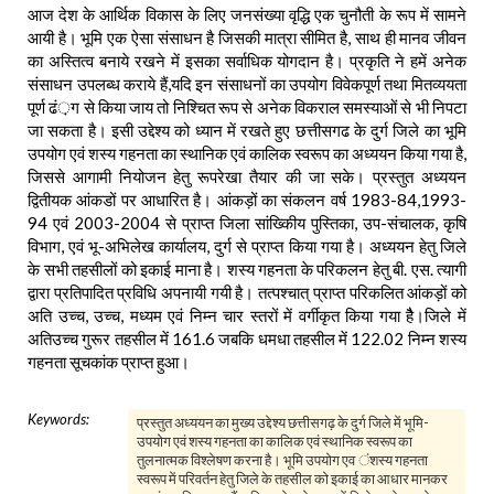
आज देश के आर्थिक विकास के लिए जनसंख्या वृद्धि एक चुनौती के रूप में सामने
आयी है। भूमि एक ऐसा संसाधन है जिसकी मात्रा सीमित है, साथ ही मानव जीवन
का अस्तित्व बनाये रखने में इसका सर्वाधिक योगदान है। प्रकृति ने हमें अनेक
संसाधन उपलब्ध कराये हैं,यदि इन संसाधनों का उपयोग विवेकपूर्ण तथा मितव्ययता
पूर्ण ढं़ग से किया जाय तो निश्चित रूप से अनेक विकराल समस्याओं से भी निपटा
जा सकता है। इसी उद्देश्य को ध्यान में रखते हुए छत्तीसगढ के दुर्ग जिले का भूमि
उपयोग एवं शस्य गहनता का स्थानिक एवं कालिक स्वरूप का अध्ययन किया गया है,
जिससे आगामी नियोजन हेतु रूपरेखा तैयार की जा सके। प्रस्तुत अध्ययन
द्वितीयक आंकडों पर आधारित है। आंकड़ों का संकलन वर्ष 1983-84,1993-
94 एवं 2003-2004 से प्राप्त जिला सांख्किीय पुस्तिका, उप-संचालक, कृषि
विभाग, एवं भू-अभिलेख कार्यालय, दुर्ग से प्राप्त किया गया है। अध्ययन हेतु जिले
के सभी तहसीलों को इकाई माना है। शस्य गहनता के परिकलन हेतु बी. एस. त्यागी
द्वारा प्रतिपादित प्रविधि अपनायी गयी है। तत्पश्चात् प्राप्त परिकलित आंकड़ों को
अति उच्च, उच्च, मध्यम एवं निम्न चार स्तरों में वर्गीकृत किया गया हैै।जिले में
अतिउच्च गुरूर तहसील में 161.6 जबकि धमधा तहसील में 122.02 निम्न शस्य
गहनता सूचकांक प्राप्त हुआ।
Keywords:
प्रस्तुत अध्ययन का मुख्य उद्देश्य छत्तीसगढ़ के दुर्ग जिले में भूमि-
उपयोग एवं शस्य गहनता का कालिक एवं स्थानिक स्वरूप का
तुलनात्मक विश्लेषण करना है। भूमि उपयोग एव ंशस्य गहनता
स्वरूप में परिवर्तन हेतु जिले के तहसील को इकाई का आधार मानकर