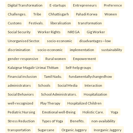
Digital Transformation
E-startups
Entrepreneurs
Preference
Challenges.
Tribe
Chhattisgarh
Pahadi Korwa
Women
Customs
Festivals.
liberalisation
transformation
Social Security
Worker Rights
NREGA
Gig Worker
Unorganised Sector.
socio-economic
disadvantages—low
discrimination
socio-economic
implementation
sustainability
gender-responsive
Rural women
Empowerment
Kalaignar Magalir Urimai Thittam
Self-help groups
Financial inclusion
Tamil Nadu.
fundamentallychangedhow
administrators
Schools
Social Media
Interaction
Social Behaviors
School Administrators.
Hospitalization
well-recognized
Play Therapy
Hospitalized Children
Pediatric Nursing
Emotional well-Being
Holistic Care.
Yoga
Stress Reduction
Types of Yoga
Benefits.
non-availability
transportation
Sugarcane
Organic Jaggery
Inorganic Jaggery