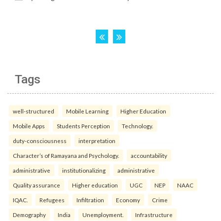
Tags
well-structured
Mobile Learning
Higher Education
Mobile Apps
Students Perception
Technology.
duty-consciousness
interpretation
Character’s of Ramayana and Psychology.
accountability
administrative
institutionalizing
administrative
Quality assurance
Higher education
UGC
NEP
NAAC
IQAC.
Refugees
Infiltration
Economy
Crime
Demography
India
Unemployment.
Infrastructure