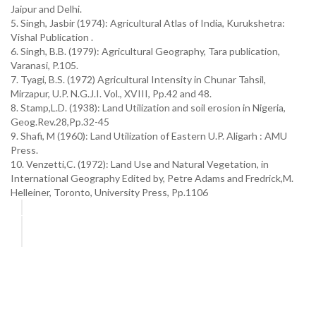
Jaipur and Delhi.
5. Singh, Jasbir (1974): Agricultural Atlas of India, Kurukshetra:
Vishal Publication .
6. Singh, B.B. (1979): Agricultural Geography, Tara publication,
Varanasi, P.105.
7. Tyagi, B.S. (1972) Agricultural Intensity in Chunar Tahsil,
Mirzapur, U.P. N.G.J.I. Vol., XVIII, Pp.42 and 48.
8. Stamp,L.D. (1938): Land Utilization and soil erosion in Nigeria,
Geog.Rev.28,Pp.32-45
9. Shafi, M (1960): Land Utilization of Eastern U.P. Aligarh : AMU
Press.
10. Venzetti,C. (1972): Land Use and Natural Vegetation, in
International Geography Edited by, Petre Adams and Fredrick,M.
Helleiner, Toronto, University Press, Pp.1106