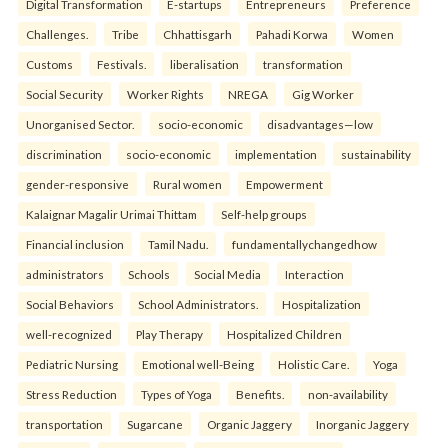
Digital Transformation
E-startups
Entrepreneurs
Preference
Challenges.
Tribe
Chhattisgarh
Pahadi Korwa
Women
Customs
Festivals.
liberalisation
transformation
Social Security
Worker Rights
NREGA
Gig Worker
Unorganised Sector.
socio-economic
disadvantages—low
discrimination
socio-economic
implementation
sustainability
gender-responsive
Rural women
Empowerment
Kalaignar Magalir Urimai Thittam
Self-help groups
Financial inclusion
Tamil Nadu.
fundamentallychangedhow
administrators
Schools
Social Media
Interaction
Social Behaviors
School Administrators.
Hospitalization
well-recognized
Play Therapy
Hospitalized Children
Pediatric Nursing
Emotional well-Being
Holistic Care.
Yoga
Stress Reduction
Types of Yoga
Benefits.
non-availability
transportation
Sugarcane
Organic Jaggery
Inorganic Jaggery