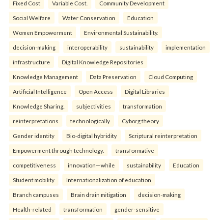
Fixed Cost
Variable Cost.
Community Development
Social Welfare
Water Conservation
Education
Women Empowerment
Environmental Sustainability.
decision-making
interoperability
sustainability
implementation
infrastructure
Digital Knowledge Repositories
Knowledge Management
Data Preservation
Cloud Computing
Artificial Intelligence
Open Access
Digital Libraries
Knowledge Sharing.
subjectivities
transformation
reinterpreta⁠tions
tec⁠hnologically
Cyborg theory
Gender identity
Bio-digital hybridity
Scriptural reinterpretation
Empowerment through technology.
transformative
competitiveness
innovation—while
sustainability
Education
Student mobility
Internationalization of education
Branch campuses
Brain drain mitigation
decision-making
Health-related
transformation
gender-sensitive