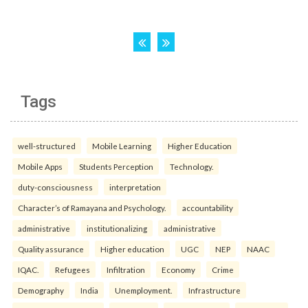
Tags
well-structured
Mobile Learning
Higher Education
Mobile Apps
Students Perception
Technology.
duty-consciousness
interpretation
Character’s of Ramayana and Psychology.
accountability
administrative
institutionalizing
administrative
Quality assurance
Higher education
UGC
NEP
NAAC
IQAC.
Refugees
Infiltration
Economy
Crime
Demography
India
Unemployment.
Infrastructure