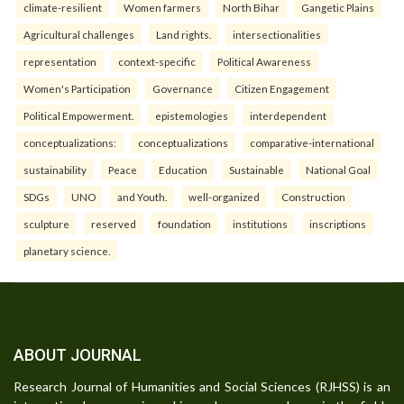
climate-resilient
Women farmers
North Bihar
Gangetic Plains
Agricultural challenges
Land rights.
intersectionalities
representation
context-specific
Political Awareness
Women's Participation
Governance
Citizen Engagement
Political Empowerment.
epistemologies
interdependent
conceptualizations:
conceptualizations
comparative-international
sustainability
Peace
Education
Sustainable
National Goal
SDGs
UNO
and Youth.
well-organized
Construction
sculpture
reserved
foundation
institutions
inscriptions
planetary science.
ABOUT JOURNAL
Research Journal of Humanities and Social Sciences (RJHSS) is an