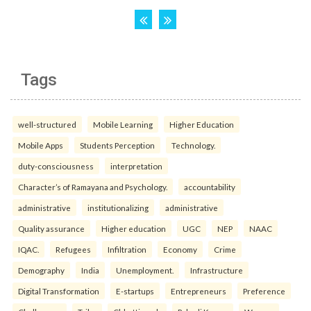
Tags
well-structured
Mobile Learning
Higher Education
Mobile Apps
Students Perception
Technology.
duty-consciousness
interpretation
Character’s of Ramayana and Psychology.
accountability
administrative
institutionalizing
administrative
Quality assurance
Higher education
UGC
NEP
NAAC
IQAC.
Refugees
Infiltration
Economy
Crime
Demography
India
Unemployment.
Infrastructure
Digital Transformation
E-startups
Entrepreneurs
Preference