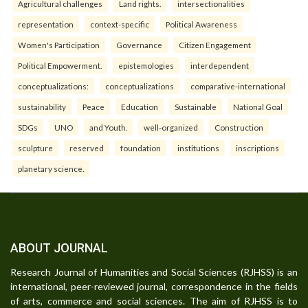
Agricultural challenges
Land rights.
intersectionalities
representation
context-specific
Political Awareness
Women's Participation
Governance
Citizen Engagement
Political Empowerment.
epistemologies
interdependent
conceptualizations:
conceptualizations
comparative-international
sustainability
Peace
Education
Sustainable
National Goal
SDGs
UNO
and Youth.
well-organized
Construction
sculpture
reserved
foundation
institutions
inscriptions
planetary science.
ABOUT JOURNAL
Research Journal of Humanities and Social Sciences (RJHSS) is an
international, peer-reviewed journal, correspondence in the fields
of arts, commerce and social sciences. The aim of RJHSS is to