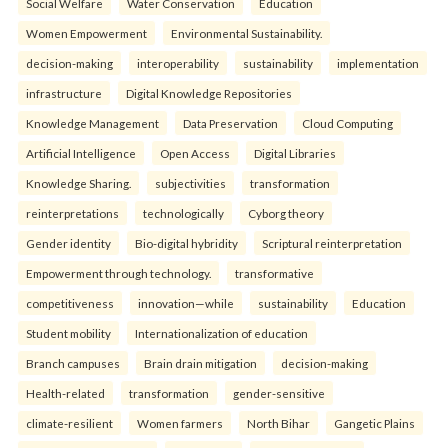
Social Welfare
Water Conservation
Education
Women Empowerment
Environmental Sustainability.
decision-making
interoperability
sustainability
implementation
infrastructure
Digital Knowledge Repositories
Knowledge Management
Data Preservation
Cloud Computing
Artificial Intelligence
Open Access
Digital Libraries
Knowledge Sharing.
subjectivities
transformation
reinterpreta⁠tions
tec⁠hnologically
Cyborg theory
Gender identity
Bio-digital hybridity
Scriptural reinterpretation
Empowerment through technology.
transformative
competitiveness
innovation—while
sustainability
Education
Student mobility
Internationalization of education
Branch campuses
Brain drain mitigation
decision-making
Health-related
transformation
gender-sensitive
climate-resilient
Women farmers
North Bihar
Gangetic Plains