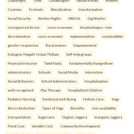
Challenges.
Tribe
Chhattisgarh
Pahadi Korwa
Women
Customs
Festivals.
liberalisation
transformation
Social Security
Worker Rights
NREGA
Gig Worker
Unorganised Sector.
socio-economic
disadvantages—low
discrimination
socio-economic
implementation
sustainability
gender-responsive
Rural women
Empowerment
Kalaignar Magalir Urimai Thittam
Self-help groups
Financial inclusion
Tamil Nadu.
fundamentallychangedhow
administrators
Schools
Social Media
Interaction
Social Behaviors
School Administrators.
Hospitalization
well-recognized
Play Therapy
Hospitalized Children
Pediatric Nursing
Emotional well-Being
Holistic Care.
Yoga
Stress Reduction
Types of Yoga
Benefits.
non-availability
transportation
Sugarcane
Organic Jaggery
Inorganic Jaggery
Fixed Cost
Variable Cost.
Community Development