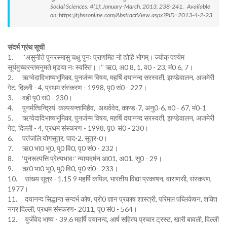
Social Sciences. 4(1): January-March, 2013, 238-241. Available
on: https://rjhssonline.com/AbstractView.aspx?PID=2013-4-2-23
संदर्भ ग्रंथ सूची
1. ’’असुनीते पुनरस्मासु चक्षु पुनः प्राणमिह नो द्योहि भोगम्। ज्योक् पश्येम
सूर्यमुच्चरन्तमनुमते मृडया नः स्वस्ति।।’’ ऋ0, अ0 8, 1, व0 - 23, मं0 6, 7।
2. ऋग्वेदादिभाष्यभूमिका, पुनर्जन्म विषय, महर्षि दयानन्द सरस्वती, झण्डेवालन, अजमेरी
गेट, दिल्ली - 4, प्रथम संस्करण - 1998, पृ0 सं0 - 227।
3. वही पृ0 सं0 - 230।
4. पुनर्मत्विन्द्रियं कल्पयन्तामिहैव, अथर्ववेद, काण्ड-7, अनु0-6, व0 - 67, मं0-1
5. ऋग्वेदादिभाष्यभूमिका, पुनर्जन्म विषय, महर्षि दयानन्द सरस्वती, झण्डेवालन, अजमेरी
गेट, दिल्ली - 4, प्रथम संस्करण - 1998, पृ0 सं0 - 230।
6. पतंजलि योगसूत्र, पाद-2, सूत्र-0।
7. ऋ0 भा0 भू0, पु0 वि0, पृ0 सं0 - 232।
8. ‘पुनरूत्पत्ति प्रेत्यभावः’ न्यायदर्षन आ01, अ01, सू0 - 29।
9. ऋ0 भा0 भू0, पु0 वि0, पृ0 सं0 - 233।
10. सांख्य सूत्र - 1.15 9 महर्षि कपिल, भारतीय विद्या प्रकाषन, वाराणसी, संस्करण,
1977।
11. दयानन्द सिद्धान्त सन्दर्भ कोष, प्रो0 ज्ञान प्रकाष शास्त्री, परिमल पब्लिकेषन, शक्ति
नगर दिल्ली, प्रथम संस्करण- 2011, पृ0 सं0 - 564।
12. युर्जेवेद भाष्य - 39.6 महर्षि दयानन्द, आर्ष सहित्य प्रचार ट्रस्ट, खारी बावली, दिल्ली