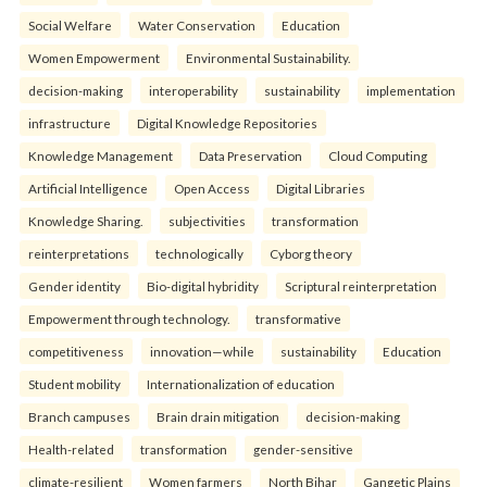
Social Welfare
Water Conservation
Education
Women Empowerment
Environmental Sustainability.
decision-making
interoperability
sustainability
implementation
infrastructure
Digital Knowledge Repositories
Knowledge Management
Data Preservation
Cloud Computing
Artificial Intelligence
Open Access
Digital Libraries
Knowledge Sharing.
subjectivities
transformation
reinterpreta⁠tions
tec⁠hnologically
Cyborg theory
Gender identity
Bio-digital hybridity
Scriptural reinterpretation
Empowerment through technology.
transformative
competitiveness
innovation—while
sustainability
Education
Student mobility
Internationalization of education
Branch campuses
Brain drain mitigation
decision-making
Health-related
transformation
gender-sensitive
climate-resilient
Women farmers
North Bihar
Gangetic Plains