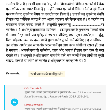
उल्लेख किया है। स्वामी दयानन्द ने पुनर्जन्म विषय को भी विभिन्न ग्रन्थों में वैदिक
प्रमाणों के साथ स्पष्ट किया है। उन्होंने अपने ग्रन्थों में विभिन्न वेदों व दर्षनों का
प्रमाण देकर पुनर्जन्म विषय का स्पष्टीकरण किया है। उनकी यह पुनर्जन्म संबधि
विचारधारा दार्षनिक जगत् में एक अलग प्रकार की विचारधारा है। वे ऋग्वेद का
उदाहरण देकर स्पष्ट करते हैं ‘असुनीते पुनरस्मासु .......................................या
स्वस्तिः।’1 अर्थात् हे सुखदायक परमेष्वर । आप कृपा करके पुनर्जन्म में हमारे बीच
में उत्तम नेत्र आदि सब इन्द्रियां स्थापन कीजिए, तथा प्राण अर्थात् मन, बुद्धि,
चित्त, अंहकार, बल, पराक्रम आदि युक्त शरीर पुनर्जन्म में कीजिए। हे जगदीष्वर।
इस संसार अर्थात् इस जन्म और परजन्म में हम लेाग उत्तम भोगों को प्राप्त हों, तथा
हे भगवान्। आपकी कृपा से सूर्यलोक, प्राण और आपको विज्ञान तथा प्रेम से सदा
देखते रहें। हे अनुमते अर्थात् सबको मान देने वाले, सब जन्मों में हम लोगों को सुखी
रखिए, जिससे हम लोगों को स्वस्ति अर्थात् कल्याण की प्राप्ति हो।2ं
Keywords:
स्वामी दयानन्द के मत में पुनर्जन्म
Cite this article:
सुषमा नारा. स्वामी दयानन्द के मत में पुनर्जन्म. Research J. Humanities and
Social Sciences. 4(1): January-March, 2013, 238-241.
Cite(Electronic):
सुषमा नारा. स्वामी दयानन्द के मत में पुनर्जन्म. Research J. Humanities and