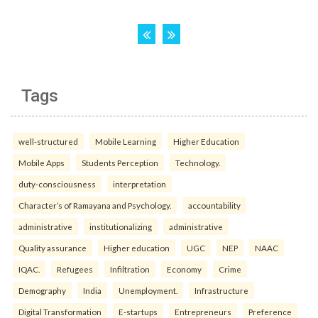
Tags
well-structured
Mobile Learning
Higher Education
Mobile Apps
Students Perception
Technology.
duty-consciousness
interpretation
Character’s of Ramayana and Psychology.
accountability
administrative
institutionalizing
administrative
Quality assurance
Higher education
UGC
NEP
NAAC
IQAC.
Refugees
Infiltration
Economy
Crime
Demography
India
Unemployment.
Infrastructure
Digital Transformation
E-startups
Entrepreneurs
Preference