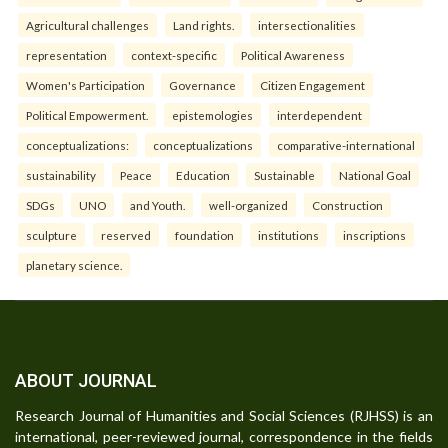
Agricultural challenges
Land rights.
intersectionalities
representation
context-specific
Political Awareness
Women's Participation
Governance
Citizen Engagement
Political Empowerment.
epistemologies
interdependent
conceptualizations:
conceptualizations
comparative-international
sustainability
Peace
Education
Sustainable
National Goal
SDGs
UNO
and Youth.
well-organized
Construction
sculpture
reserved
foundation
institutions
inscriptions
planetary science.
ABOUT JOURNAL
Research Journal of Humanities and Social Sciences (RJHSS) is an
international, peer-reviewed journal, correspondence in the fields