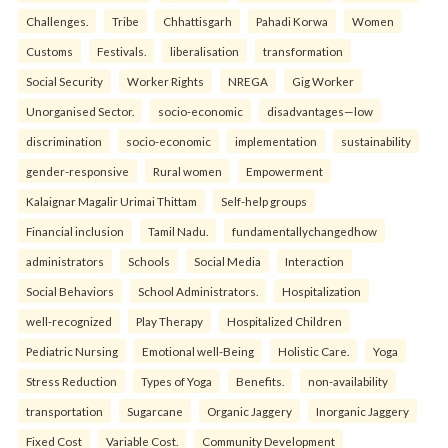
Challenges.
Tribe
Chhattisgarh
Pahadi Korwa
Women
Customs
Festivals.
liberalisation
transformation
Social Security
Worker Rights
NREGA
Gig Worker
Unorganised Sector.
socio-economic
disadvantages—low
discrimination
socio-economic
implementation
sustainability
gender-responsive
Rural women
Empowerment
Kalaignar Magalir Urimai Thittam
Self-help groups
Financial inclusion
Tamil Nadu.
fundamentallychangedhow
administrators
Schools
Social Media
Interaction
Social Behaviors
School Administrators.
Hospitalization
well-recognized
Play Therapy
Hospitalized Children
Pediatric Nursing
Emotional well-Being
Holistic Care.
Yoga
Stress Reduction
Types of Yoga
Benefits.
non-availability
transportation
Sugarcane
Organic Jaggery
Inorganic Jaggery
Fixed Cost
Variable Cost.
Community Development