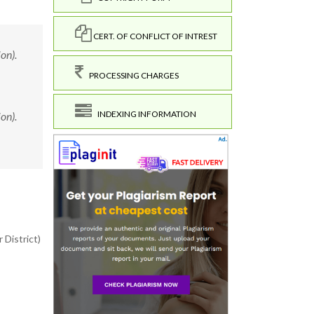
CERT. OF CONFLICT OF INTREST
ion).
PROCESSING CHARGES
INDEXING INFORMATION
ion).
 District)