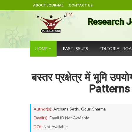
ABOUT JOURNAL
CONTACT US
Research J
HOME
PAST ISSUES
EDITORIAL BO
बस्तर प्रक्षेत्र में भूमि 
Patterns
Author(s):
Archana Sethi
,
Gouri Sharma
Email(s):
Email ID Not Available
DOI:
Not Available