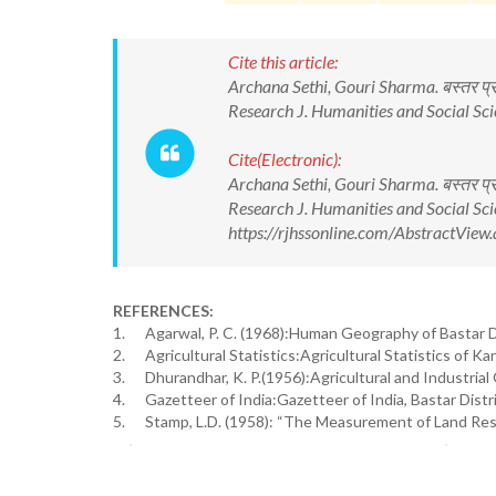
Cite this article:
Archana Sethi, Gouri Sharma. बस्तर प्रक्ष
Research J. Humanities and Social Sci
Cite(Electronic):
Archana Sethi, Gouri Sharma. बस्तर प्रक्ष
Research J. Humanities and Social Sci
https://rjhssonline.com/AbstractVie
REFERENCES:
1. Agarwal, P. C. (1968):Human Geography of Bastar Di
2. Agricultural Statistics:Agricultural Statistics of K
3. Dhurandhar, K. P.(1956):Agricultural and Industrial
4. Gazetteer of India:Gazetteer of India, Bastar Distr
5. Stamp, L.D. (1958): “The Measurement of Land Reso