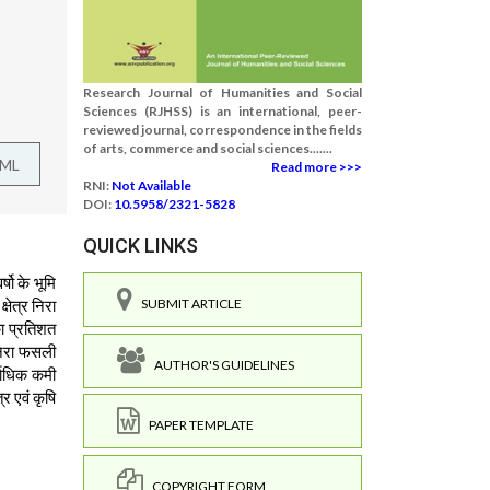
Research Journal of Humanities and Social
Sciences (RJHSS) is an international, peer-
reviewed journal, correspondence in the fields
of arts, commerce and social sciences.......
TML
Read more >>>
RNI:
Not Available
DOI:
10.5958/2321-5828
QUICK LINKS
षो के भूमि
्षेत्र निरा
SUBMIT ARTICLE
का प्रतिशत
 निरा फसली
AUTHOR'S GUIDELINES
्वाधिक कमी
्र एवं कृषि
PAPER TEMPLATE
COPYRIGHT FORM