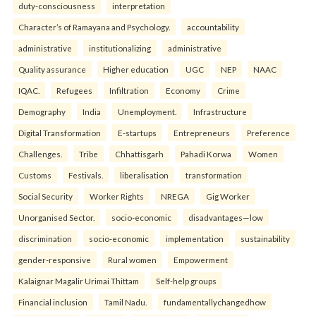
duty-consciousness
interpretation
Character’s of Ramayana and Psychology.
accountability
administrative
institutionalizing
administrative
Quality assurance
Higher education
UGC
NEP
NAAC
IQAC.
Refugees
Infiltration
Economy
Crime
Demography
India
Unemployment.
Infrastructure
Digital Transformation
E-startups
Entrepreneurs
Preference
Challenges.
Tribe
Chhattisgarh
Pahadi Korwa
Women
Customs
Festivals.
liberalisation
transformation
Social Security
Worker Rights
NREGA
Gig Worker
Unorganised Sector.
socio-economic
disadvantages—low
discrimination
socio-economic
implementation
sustainability
gender-responsive
Rural women
Empowerment
Kalaignar Magalir Urimai Thittam
Self-help groups
Financial inclusion
Tamil Nadu.
fundamentallychangedhow