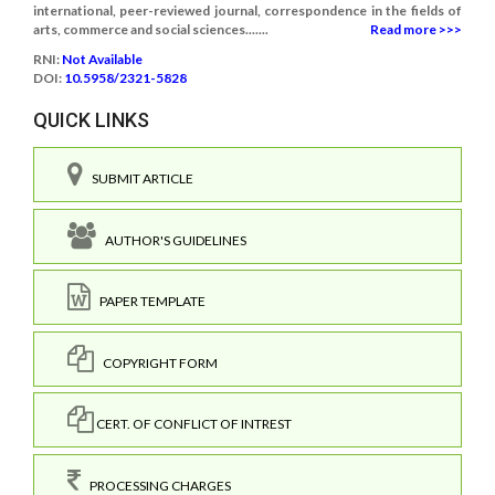
international, peer-reviewed journal, correspondence in the fields of
arts, commerce and social sciences.......
Read more >>>
RNI:
Not Available
DOI:
10.5958/2321-5828
QUICK LINKS
SUBMIT ARTICLE
AUTHOR'S GUIDELINES
PAPER TEMPLATE
COPYRIGHT FORM
CERT. OF CONFLICT OF INTREST
PROCESSING CHARGES