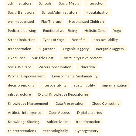
administrators
Schools
Social Media
Interaction
Social Behaviors
School Administrators.
Hospitalization
well-recognized
Play Therapy
Hospitalized Children
Pediatric Nursing
Emotional well-Being
Holistic Care.
Yoga
Stress Reduction
Types of Yoga
Benefits.
non-availability
transportation
Sugarcane
Organic Jaggery
Inorganic Jaggery
Fixed Cost
Variable Cost.
Community Development
Social Welfare
Water Conservation
Education
Women Empowerment
Environmental Sustainability.
decision-making
interoperability
sustainability
implementation
infrastructure
Digital Knowledge Repositories
Knowledge Management
Data Preservation
Cloud Computing
Artificial Intelligence
Open Access
Digital Libraries
Knowledge Sharing.
subjectivities
transformation
reinterpreta⁠tions
tec⁠hnologically
Cyborg theory