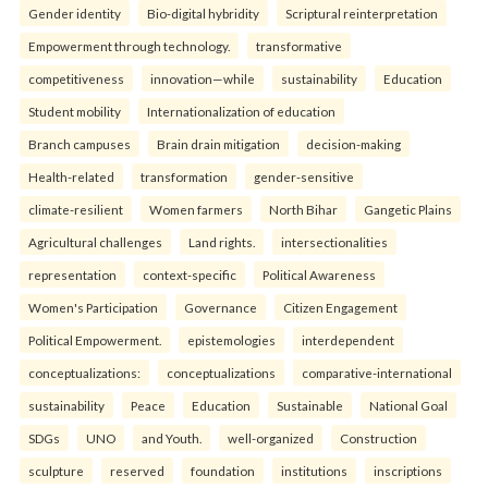
Gender identity
Bio-digital hybridity
Scriptural reinterpretation
Empowerment through technology.
transformative
competitiveness
innovation—while
sustainability
Education
Student mobility
Internationalization of education
Branch campuses
Brain drain mitigation
decision-making
Health-related
transformation
gender-sensitive
climate-resilient
Women farmers
North Bihar
Gangetic Plains
Agricultural challenges
Land rights.
intersectionalities
representation
context-specific
Political Awareness
Women's Participation
Governance
Citizen Engagement
Political Empowerment.
epistemologies
interdependent
conceptualizations:
conceptualizations
comparative-international
sustainability
Peace
Education
Sustainable
National Goal
SDGs
UNO
and Youth.
well-organized
Construction
sculpture
reserved
foundation
institutions
inscriptions