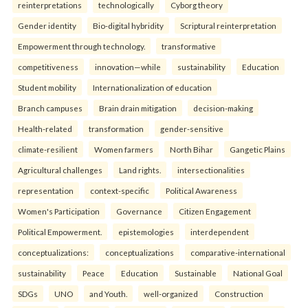
reinterpreta⁠tions
tec⁠hnologically
Cyborg theory
Gender identity
Bio-digital hybridity
Scriptural reinterpretation
Empowerment through technology.
transformative
competitiveness
innovation—while
sustainability
Education
Student mobility
Internationalization of education
Branch campuses
Brain drain mitigation
decision-making
Health-related
transformation
gender-sensitive
climate-resilient
Women farmers
North Bihar
Gangetic Plains
Agricultural challenges
Land rights.
intersectionalities
representation
context-specific
Political Awareness
Women's Participation
Governance
Citizen Engagement
Political Empowerment.
epistemologies
interdependent
conceptualizations:
conceptualizations
comparative-international
sustainability
Peace
Education
Sustainable
National Goal
SDGs
UNO
and Youth.
well-organized
Construction