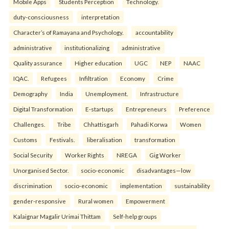
Mobile Apps
Students Perception
Technology.
duty-consciousness
interpretation
Character’s of Ramayana and Psychology.
accountability
administrative
institutionalizing
administrative
Quality assurance
Higher education
UGC
NEP
NAAC
IQAC.
Refugees
Infiltration
Economy
Crime
Demography
India
Unemployment.
Infrastructure
Digital Transformation
E-startups
Entrepreneurs
Preference
Challenges.
Tribe
Chhattisgarh
Pahadi Korwa
Women
Customs
Festivals.
liberalisation
transformation
Social Security
Worker Rights
NREGA
Gig Worker
Unorganised Sector.
socio-economic
disadvantages—low
discrimination
socio-economic
implementation
sustainability
gender-responsive
Rural women
Empowerment
Kalaignar Magalir Urimai Thittam
Self-help groups