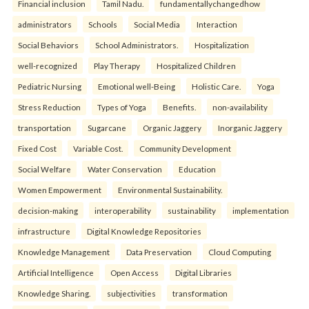
Financial inclusion
Tamil Nadu.
fundamentallychangedhow
administrators
Schools
Social Media
Interaction
Social Behaviors
School Administrators.
Hospitalization
well-recognized
Play Therapy
Hospitalized Children
Pediatric Nursing
Emotional well-Being
Holistic Care.
Yoga
Stress Reduction
Types of Yoga
Benefits.
non-availability
transportation
Sugarcane
Organic Jaggery
Inorganic Jaggery
Fixed Cost
Variable Cost.
Community Development
Social Welfare
Water Conservation
Education
Women Empowerment
Environmental Sustainability.
decision-making
interoperability
sustainability
implementation
infrastructure
Digital Knowledge Repositories
Knowledge Management
Data Preservation
Cloud Computing
Artificial Intelligence
Open Access
Digital Libraries
Knowledge Sharing.
subjectivities
transformation