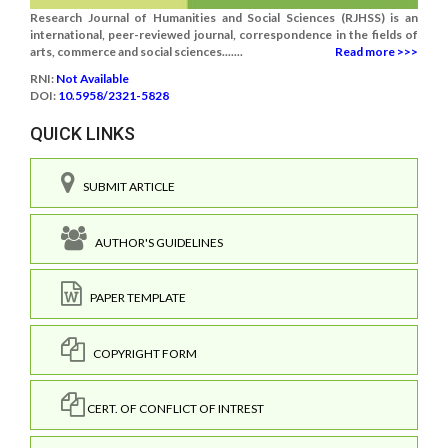
Research Journal of Humanities and Social Sciences (RJHSS) is an
international, peer-reviewed journal, correspondence in the fields of
arts, commerce and social sciences.......
Read more >>>
RNI:
Not Available
DOI:
10.5958/2321-5828
QUICK LINKS
SUBMIT ARTICLE
AUTHOR'S GUIDELINES
PAPER TEMPLATE
COPYRIGHT FORM
CERT. OF CONFLICT OF INTREST