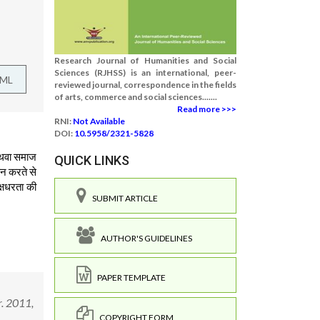
Research Journal of Humanities and Social
Sciences (RJHSS) is an international, peer-
TML
reviewed journal, correspondence in the fields
of arts, commerce and social sciences.......
Read more >>>
RNI:
Not Available
DOI:
10.5958/2321-5828
 अथवा समाज
QUICK LINKS
श्न करते से
क्षधरता की
SUBMIT ARTICLE
AUTHOR'S GUIDELINES
PAPER TEMPLATE
r. 2011,
COPYRIGHT FORM