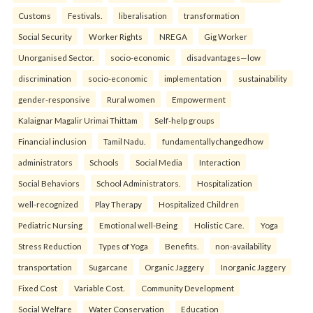
Customs
Festivals.
liberalisation
transformation
Social Security
Worker Rights
NREGA
Gig Worker
Unorganised Sector.
socio-economic
disadvantages—low
discrimination
socio-economic
implementation
sustainability
gender-responsive
Rural women
Empowerment
Kalaignar Magalir Urimai Thittam
Self-help groups
Financial inclusion
Tamil Nadu.
fundamentallychangedhow
administrators
Schools
Social Media
Interaction
Social Behaviors
School Administrators.
Hospitalization
well-recognized
Play Therapy
Hospitalized Children
Pediatric Nursing
Emotional well-Being
Holistic Care.
Yoga
Stress Reduction
Types of Yoga
Benefits.
non-availability
transportation
Sugarcane
Organic Jaggery
Inorganic Jaggery
Fixed Cost
Variable Cost.
Community Development
Social Welfare
Water Conservation
Education