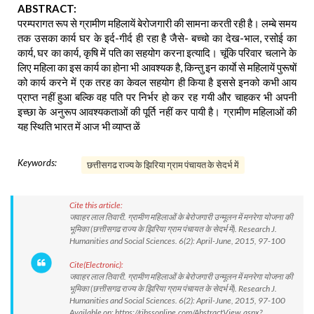
ABSTRACT:
परम्परागत रूप से ग्रामीण महिलायें बेरोजगारी की सामना करती रही है। लम्बे समय
तक उसका कार्य घर के इर्द-गीर्द ही रहा है जैसे- बच्चो का देख-भाल, रसोई का
कार्य, घर का कार्य, कृषि में पति का सहयोग करना इत्यादि। चूंकि परिवार चलाने के
लिए महिला का इस कार्य का होना भी आवश्यक है, किन्तु इन कार्याे से महिलायें पुरूषों
को कार्य करने में एक तरह का केवल सहयोग ही किया है इससे इनको कभी आय
प्राप्त नहीं हुआ बल्कि वह पति पर निर्भर हो कर रह गयी और चाहकर भी अपनी
इच्छा के अनुरूप आवश्यकताओं की पूर्ति नहीं कर पायी है। ग्रामीण महिलाओं की
यह स्थिति भारत में आज भी व्याप्त ळें
Keywords:
छत्तीसगढ राज्य के झिरिया ग्राम पंचायत के सेदर्भ में
Cite this article:
जवाहर लाल तिवारी. ग्रामीण महिलाओं के बेरोजगारी उन्मूलन में मनरेगा योजना की
भूमिका (छत्तीसगढ राज्य के झिरिया ग्राम पंचायत के सेदर्भ में). Research J.
Humanities and Social Sciences. 6(2): April-June, 2015, 97-100
Cite(Electronic):
जवाहर लाल तिवारी. ग्रामीण महिलाओं के बेरोजगारी उन्मूलन में मनरेगा योजना की
भूमिका (छत्तीसगढ राज्य के झिरिया ग्राम पंचायत के सेदर्भ में). Research J.
Humanities and Social Sciences. 6(2): April-June, 2015, 97-100
Available on: https://rjhssonline.com/AbstractView.aspx?