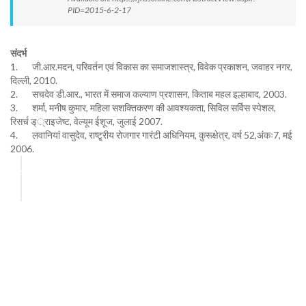
PID=2015-6-2-17
संदर्भ
1. जी.आर.मदन, परिवर्तन एवं विकास का समाजशास्त्र, विवेक प्रकाशन, जवाहर नगर,
दिल्ली, 2010.
2. सचदेव डी.आर., भारत में समाज कल्याण प्रशासन, किताब महल इल्हाबाद, 2003.
3. शर्मा, मनीष कुमार, महिला सशक्तिकरण की आवश्यकता, सिविल सर्विस स्पेशल,
रिसर्च ड््राइजेष्ट, वेल्यूम ईशूज, जुलाई 2007.
4. लवानियां वासुदेव, राष्टृ्रीय रोजगार गारंटी अधिनियम, कुरूक्षेत्र, वर्ष 52,अंकः7, मई
2006.