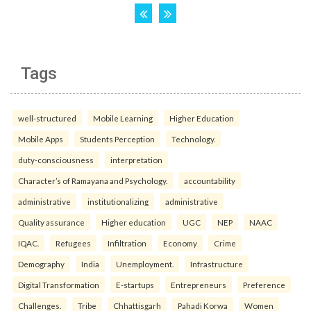
Tags
well-structured
Mobile Learning
Higher Education
Mobile Apps
Students Perception
Technology.
duty-consciousness
interpretation
Character’s of Ramayana and Psychology.
accountability
administrative
institutionalizing
administrative
Quality assurance
Higher education
UGC
NEP
NAAC
IQAC.
Refugees
Infiltration
Economy
Crime
Demography
India
Unemployment.
Infrastructure
Digital Transformation
E-startups
Entrepreneurs
Preference
Challenges.
Tribe
Chhattisgarh
Pahadi Korwa
Women