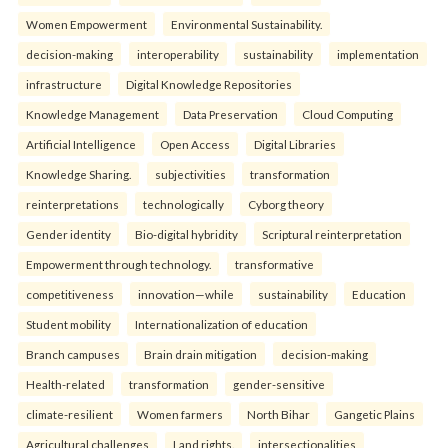
Women Empowerment
Environmental Sustainability.
decision-making
interoperability
sustainability
implementation
infrastructure
Digital Knowledge Repositories
Knowledge Management
Data Preservation
Cloud Computing
Artificial Intelligence
Open Access
Digital Libraries
Knowledge Sharing.
subjectivities
transformation
reinterpreta⁠tions
tec⁠hnologically
Cyborg theory
Gender identity
Bio-digital hybridity
Scriptural reinterpretation
Empowerment through technology.
transformative
competitiveness
innovation—while
sustainability
Education
Student mobility
Internationalization of education
Branch campuses
Brain drain mitigation
decision-making
Health-related
transformation
gender-sensitive
climate-resilient
Women farmers
North Bihar
Gangetic Plains
Agricultural challenges
Land rights.
intersectionalities