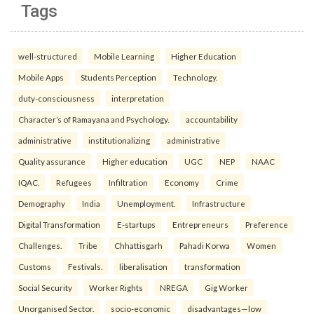
Tags
well-structured
Mobile Learning
Higher Education
Mobile Apps
Students Perception
Technology.
duty-consciousness
interpretation
Character’s of Ramayana and Psychology.
accountability
administrative
institutionalizing
administrative
Quality assurance
Higher education
UGC
NEP
NAAC
IQAC.
Refugees
Infiltration
Economy
Crime
Demography
India
Unemployment.
Infrastructure
Digital Transformation
E-startups
Entrepreneurs
Preference
Challenges.
Tribe
Chhattisgarh
Pahadi Korwa
Women
Customs
Festivals.
liberalisation
transformation
Social Security
Worker Rights
NREGA
Gig Worker
Unorganised Sector.
socio-economic
disadvantages—low