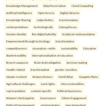
Knowledge Management
Data Preservation
Cloud Computing
Artificial Intelligence
Open Access
Digital Libraries
Knowledge Sharing.
subjectivities
transformation
reinterpreta⁠tions
tec⁠hnologically
Cyborg theory
Gender identity
Bio-digital hybridity
Scriptural reinterpretation
Empowerment through technology.
transformative
competitiveness
innovation—while
sustainability
Education
Student mobility
Internationalization of education
Branch campuses
Brain drain mitigation
decision-making
Health-related
transformation
gender-sensitive
climate-resilient
Women farmers
North Bihar
Gangetic Plains
Agricultural challenges
Land rights.
intersectionalities
representation
context-specific
Political Awareness
Women's Participation
Governance
Citizen Engagement
Political Empowerment.
epistemologies
interdependent