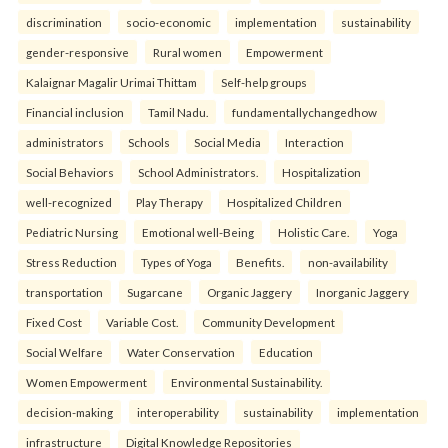
discrimination
socio-economic
implementation
sustainability
gender-responsive
Rural women
Empowerment
Kalaignar Magalir Urimai Thittam
Self-help groups
Financial inclusion
Tamil Nadu.
fundamentallychangedhow
administrators
Schools
Social Media
Interaction
Social Behaviors
School Administrators.
Hospitalization
well-recognized
Play Therapy
Hospitalized Children
Pediatric Nursing
Emotional well-Being
Holistic Care.
Yoga
Stress Reduction
Types of Yoga
Benefits.
non-availability
transportation
Sugarcane
Organic Jaggery
Inorganic Jaggery
Fixed Cost
Variable Cost.
Community Development
Social Welfare
Water Conservation
Education
Women Empowerment
Environmental Sustainability.
decision-making
interoperability
sustainability
implementation
infrastructure
Digital Knowledge Repositories