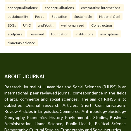
conceptualizations:
conceptualizations
comparative-international
sustainability
Peace
Education
Sustainable
National Goal
SDGs
UNO
and Youth.
well-organized
Construction
sculpture
reserved
foundation
institutions
inscriptions
planetary science.
ABOUT JOURNAL
Research Journal of Humanities and Social Sciences (RJHSS) is an
international, peer-reviewed journal, correspondence in the fields
of arts, commerce and social sciences. The aim of RJHSS is to
publishes Original research Articles, Short Communications,
Review Articles in Linguistics, Commerce, Anthropology, Sociology,
Geography, Economics, History, Environmental Studies, Business
Administration, Home Science, Public Health, Political Science,
Demography, Cultural Studies, Ethnography and Sociolinguistics.