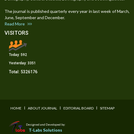
The journal is published quarterly every year in last week of March,
June, September and December.
Read More
VISITORS
Today:
592
Yesterday:
3351
Total:
5326176
I
I
I
HOME
ABOUT JOURNAL
EDITORIAL BOARD
SITEMAP
Designed and Developed by:
T-Labs Solutions