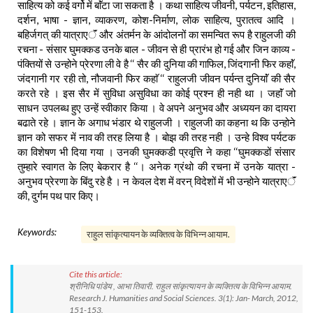
साहित्य को कई वर्गो में बाॅंटा जा सकता है । कथा साहित्य जीवनी, पर्यटन, इतिहास,
दर्शन, भाषा - ज्ञान, व्याकरण, कोश-निर्माण, लोक साहित्य, पुरातत्व आदि ।
बहिर्जगत् की यात्राएॅं और अंतर्मन के आंदोलनों का समन्वित रूप है राहुलजी की
रचना - संसार घुमक्कड उनके बाल - जीवन से ही प्रारंभ हो गई और जिन काव्य -
पंक्तियों से उन्होने प्रेरणा ली वे है ‘‘ सैर की दुनिया की गाफिल, जिंदगानी फिर कहाॅं,
जंदगानी गर रही तो, नौजवानी फिर कहाॅ ‘‘ राहुलजी जीवन पर्यन्त दुनियाॅं की सैर
करते रहे । इस सैर में सुविधा असुविधा का कोई प्रश्न ही नही था । जहाॅं जो
साधन उपलब्ध हुए उन्हें स्वीकार किया । वे अपने अनुभव और अध्ययन का दायरा
बढाते रहे । ज्ञान के अगाध भंडार थे राहुलजी । राहुलजी का कहना थ कि उन्होने
ज्ञान को सफर में नाव की तरह लिया है । बोझ की तरह नही । उन्हे विश्व पर्यटक
का विशेषण भी दिया गया । उनकी घुमक्कडी प्रवृत्ति ने कहा ‘‘घुमक्कडों संसार
तुम्हारे स्वागत के लिए बेकरार है ‘‘। अनेक ग्रंथो की रचना में उनके यात्रा -
अनुभव प्रेरणा के बिंदु रहे है । न केवल देश में वरन् विदेशों में भी उन्होने यात्राएॅं
की, दुर्गम पथ पार किए।
Keywords:
राहुल सांकृत्यायन के व्यक्तित्व के विभिन्न आयाम.
Cite this article:
श्रीनिधि पांडेय , आभा तिवारी. राहुल सांकृत्यायन के व्यक्तित्व के विभिन्न आयाम.
Research J. Humanities and Social Sciences. 3(1): Jan- March, 2012,
151-153.