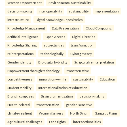
Women Empowerment
Environmental Sustainability.
decision-making
interoperability
sustainability
implementation
infrastructure
Digital Knowledge Repositories
Knowledge Management
Data Preservation
Cloud Computing
Artificial Intelligence
Open Access
Digital Libraries
Knowledge Sharing.
subjectivities
transformation
reinterpreta⁠tions
tec⁠hnologically
Cyborg theory
Gender identity
Bio-digital hybridity
Scriptural reinterpretation
Empowerment through technology.
transformative
competitiveness
innovation—while
sustainability
Education
Student mobility
Internationalization of education
Branch campuses
Brain drain mitigation
decision-making
Health-related
transformation
gender-sensitive
climate-resilient
Women farmers
North Bihar
Gangetic Plains
Agricultural challenges
Land rights.
intersectionalities