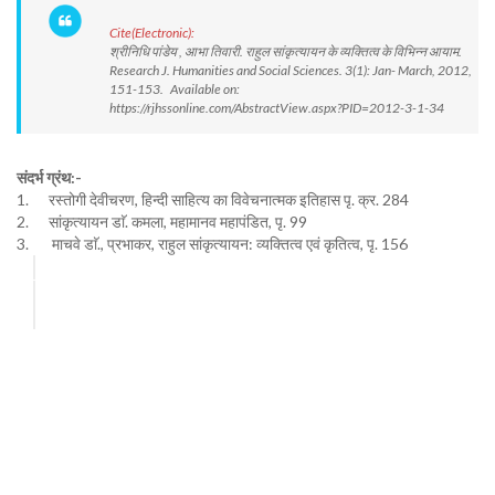
Cite(Electronic):
श्रीनिधि पांडेय , आभा तिवारी. राहुल सांकृत्यायन के व्यक्तित्व के विभिन्न आयाम.
Research J. Humanities and Social Sciences. 3(1): Jan- March, 2012,
151-153. Available on:
https://rjhssonline.com/AbstractView.aspx?PID=2012-3-1-34
संदर्भ ग्रंथ:-
1. रस्तोगी देवीचरण, हिन्दी साहित्य का विवेचनात्मक इतिहास पृ. क्र. 284
2. सांकृत्यायन डाॅ. कमला, महामानव महापंडित, पृ. 99
3. माचवे डाॅ., प्रभाकर, राहुल सांकृत्यायन: व्यक्तित्व एवं कृतित्व, पृ. 156