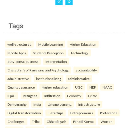
Tags
well-structured
Mobile Learning
Higher Education
Mobile Apps
Students Perception
Technology.
duty-consciousness
interpretation
Character’s of Ramayana and Psychology.
accountability
administrative
institutionalizing
administrative
Quality assurance
Higher education
UGC
NEP
NAAC
IQAC.
Refugees
Infiltration
Economy
Crime
Demography
India
Unemployment.
Infrastructure
Digital Transformation
E-startups
Entrepreneurs
Preference
Challenges.
Tribe
Chhattisgarh
Pahadi Korwa
Women