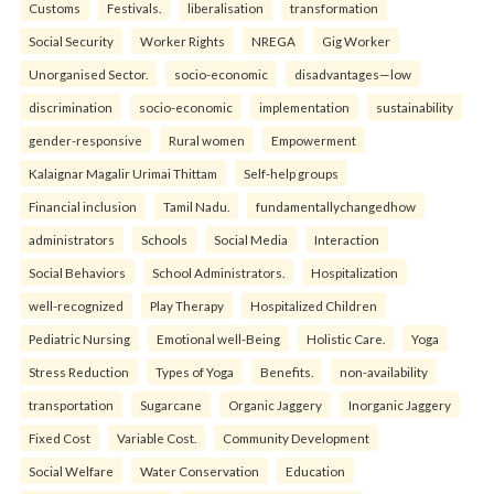
Customs
Festivals.
liberalisation
transformation
Social Security
Worker Rights
NREGA
Gig Worker
Unorganised Sector.
socio-economic
disadvantages—low
discrimination
socio-economic
implementation
sustainability
gender-responsive
Rural women
Empowerment
Kalaignar Magalir Urimai Thittam
Self-help groups
Financial inclusion
Tamil Nadu.
fundamentallychangedhow
administrators
Schools
Social Media
Interaction
Social Behaviors
School Administrators.
Hospitalization
well-recognized
Play Therapy
Hospitalized Children
Pediatric Nursing
Emotional well-Being
Holistic Care.
Yoga
Stress Reduction
Types of Yoga
Benefits.
non-availability
transportation
Sugarcane
Organic Jaggery
Inorganic Jaggery
Fixed Cost
Variable Cost.
Community Development
Social Welfare
Water Conservation
Education