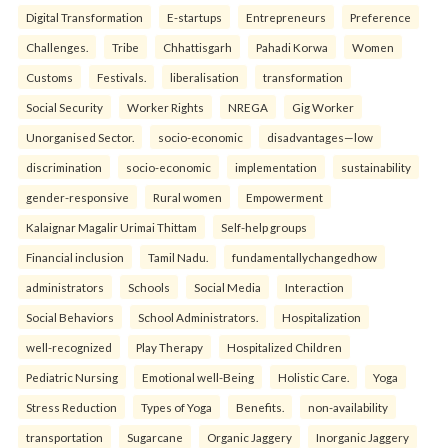
Digital Transformation
E-startups
Entrepreneurs
Preference
Challenges.
Tribe
Chhattisgarh
Pahadi Korwa
Women
Customs
Festivals.
liberalisation
transformation
Social Security
Worker Rights
NREGA
Gig Worker
Unorganised Sector.
socio-economic
disadvantages—low
discrimination
socio-economic
implementation
sustainability
gender-responsive
Rural women
Empowerment
Kalaignar Magalir Urimai Thittam
Self-help groups
Financial inclusion
Tamil Nadu.
fundamentallychangedhow
administrators
Schools
Social Media
Interaction
Social Behaviors
School Administrators.
Hospitalization
well-recognized
Play Therapy
Hospitalized Children
Pediatric Nursing
Emotional well-Being
Holistic Care.
Yoga
Stress Reduction
Types of Yoga
Benefits.
non-availability
transportation
Sugarcane
Organic Jaggery
Inorganic Jaggery