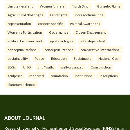
climate-resilient
Women farmers
North Bihar
Gangetic Plains
Agricultural challenges
Land rights.
intersectionalities
representation
context-specific
Political Awareness
Women's Participation
Governance
Citizen Engagement
Political Empowerment.
epistemologies
interdependent
conceptualizations:
conceptualizations
comparative-international
sustainability
Peace
Education
Sustainable
National Goal
SDGs
UNO
and Youth.
well-organized
Construction
sculpture
reserved
foundation
institutions
inscriptions
planetary science.
ABOUT JOURNAL
Research Journal of Humanities and Social Sciences (RJHSS) is an