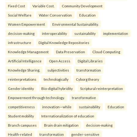
Fixed Cost
Variable Cost.
Community Development
Social Welfare
Water Conservation
Education
Women Empowerment
Environmental Sustainability.
decision-making
interoperability
sustainability
implementation
infrastructure
Digital Knowledge Repositories
Knowledge Management
Data Preservation
Cloud Computing
Artificial Intelligence
Open Access
Digital Libraries
Knowledge Sharing.
subjectivities
transformation
reinterpreta⁠tions
tec⁠hnologically
Cyborg theory
Gender identity
Bio-digital hybridity
Scriptural reinterpretation
Empowerment through technology.
transformative
competitiveness
innovation—while
sustainability
Education
Student mobility
Internationalization of education
Branch campuses
Brain drain mitigation
decision-making
Health-related
transformation
gender-sensitive