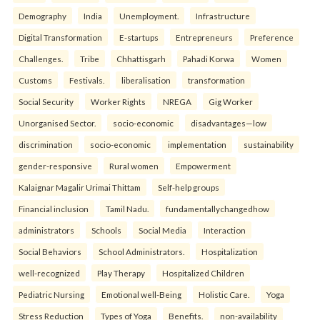
Demography
India
Unemployment.
Infrastructure
Digital Transformation
E-startups
Entrepreneurs
Preference
Challenges.
Tribe
Chhattisgarh
Pahadi Korwa
Women
Customs
Festivals.
liberalisation
transformation
Social Security
Worker Rights
NREGA
Gig Worker
Unorganised Sector.
socio-economic
disadvantages—low
discrimination
socio-economic
implementation
sustainability
gender-responsive
Rural women
Empowerment
Kalaignar Magalir Urimai Thittam
Self-help groups
Financial inclusion
Tamil Nadu.
fundamentallychangedhow
administrators
Schools
Social Media
Interaction
Social Behaviors
School Administrators.
Hospitalization
well-recognized
Play Therapy
Hospitalized Children
Pediatric Nursing
Emotional well-Being
Holistic Care.
Yoga
Stress Reduction
Types of Yoga
Benefits.
non-availability