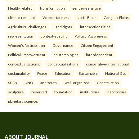
Health-related
transformation
gender-sensitive
climate-resilient
Women farmers
North Bihar
Gangetic Plains
Agricultural challenges
Land rights.
intersectionalities
representation
context-specific
Political Awareness
Women's Participation
Governance
Citizen Engagement
Political Empowerment.
epistemologies
interdependent
conceptualizations:
conceptualizations
comparative-international
sustainability
Peace
Education
Sustainable
National Goal
SDGs
UNO
and Youth.
well-organized
Construction
sculpture
reserved
foundation
institutions
inscriptions
planetary science.
ABOUT JOURNAL