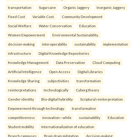
transportation
Sugarcane
Organic Jaggery
Inorganic Jaggery
Fixed Cost
Variable Cost.
Community Development
Social Welfare
Water Conservation
Education
Women Empowerment
Environmental Sustainability.
decision-making
interoperability
sustainability
implementation
infrastructure
Digital Knowledge Repositories
Knowledge Management
Data Preservation
Cloud Computing
Artificial Intelligence
Open Access
Digital Libraries
Knowledge Sharing.
subjectivities
transformation
reinterpreta⁠tions
tec⁠hnologically
Cyborg theory
Gender identity
Bio-digital hybridity
Scriptural reinterpretation
Empowerment through technology.
transformative
competitiveness
innovation—while
sustainability
Education
Student mobility
Internationalization of education
Branch campuses
Brain drain mitigation
decision-making