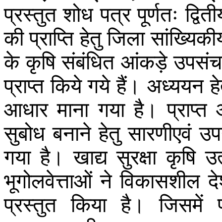
प्रस्तुत
शोध
पत्र
पूर्णतः
द्वित
की
प्राप्ति
हेतु
जिला
सांख्यिकी
के
कृषि
संबंधित
आंकड़े
उपसं
प्राप्त
किये
गये
हैं
।
अध्ययन
हे
आधार
माना
गया
है
।
प्राप्त
सुबोध
बनाने
हेतु
सारणीएवं
उप
गया
है
।
खाद्य
सुरक्षा
कृषि
उत
भूगोलवेत्ताओं
ने
विकासशील
दे
प्रस्तुत
किया
है
।
जिसमें