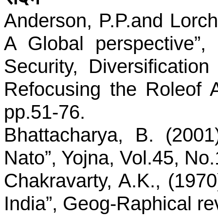
Anderson,
P.P.and
Lorch,
A Global
perspective”,
Security, Diversificat
Refocusing the
Roleof
A
pp.51-76.
Bhattacharya, B. (200
Nato
”,
Yojna
, Vol.45, No.
Chakravarty, A.K., (1970)
India”,
Geog-Raphical
re