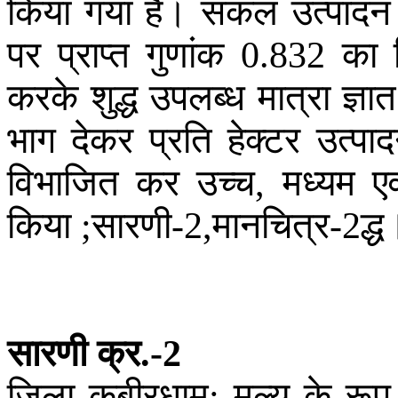
किया
गया
है
।
सकल
उत्पादन
पर
प्राप्त
गुणांक
का
0.832
करके
शुद्ध
उपलब्ध
मात्रा
ज्ञात
भाग
देकर
प्रति
हेक्टर
उत्पा
विभाजित
कर
उच्च
मध्यम
एव
,
किया
सारणी
मानचित्र
द्ध
;
-2,
-2
सारणी
क्र
.-2
जिला
कबीरधाम
मूल्य
के
रूप
: