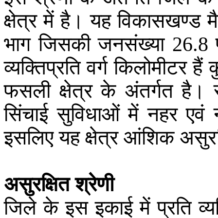
क्षेत्र
में
है
।
यह
विकासखण्ड
म
भाग
जिसकी
जनसंख्या
26.8
व्यक्तिप्रति
वर्ग
किलोमीटर
हैं
फसली
क्षेत्र
के
अंतर्गत
है
।
सिंचाई
सुविधाओं
में
नहर
एवं
इसलिए
यह
क्षेत्र
आंशिक
असुरक
असुरक्षित
श्रेणी
जिले
के
इस
इकाई
में
प्रति
व्य