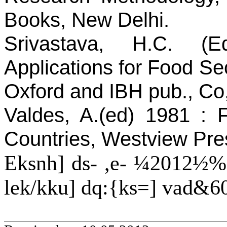
Books, New Delhi.
Srivastava, H.C. (Ed
Applications for Food Sec
Oxford and IBH pub., Co
Valdes, A.(ed) 1981 : 
Countries, Westview Pre
Eksnh
] ds- ,e- ¼2012½%
lek/
kku
]
dq
:{
ks
=] vad&6