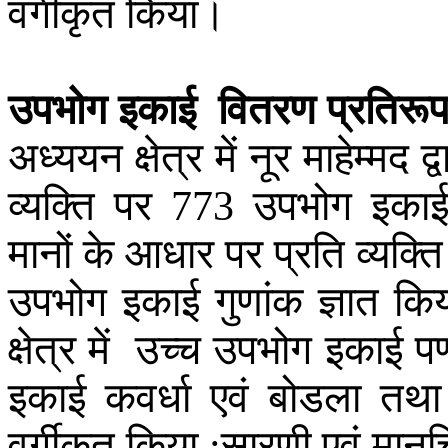
वर्गीकृत
किया
।
उपभोग
इकाई
वितरण
प्रतिरू
अध्ययन
क्षेत्र
में
नूर
माहेम्मद
द्
व्यक्ति
पर
उपभोग
इका
773
मानों
के
आधार
पर
प्रति
व्यक्ति
उपभोग
इकाई
गुणांक
ज्ञात
किय
क्षेत्र
में
उच्च
उपभोग
इकाई
पण
इकाई
कवर्धा
एवं
बोडला
तथा
वर्गीकृत
किया
सारणी
एवं
मानच
;