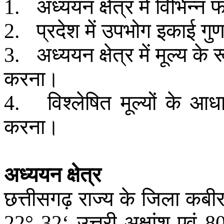
अध्ययन
क्षेत्र
में
विभिन्न
फ
1.
प्रदेश
में
उपभोग
इकाई
गुण
2.
अध्ययन
क्षेत्र
में
मूल्य
के
र
3.
करना
।
विश्लेषित
मूल्यों
के
आधा
4.
करना
।
अध्ययन
क्षेत्र
छत्तीसगढ़
राज्य
के
जिला
कबी
उत्तरी
अक्षांश
एवं
22
°
32‘
8