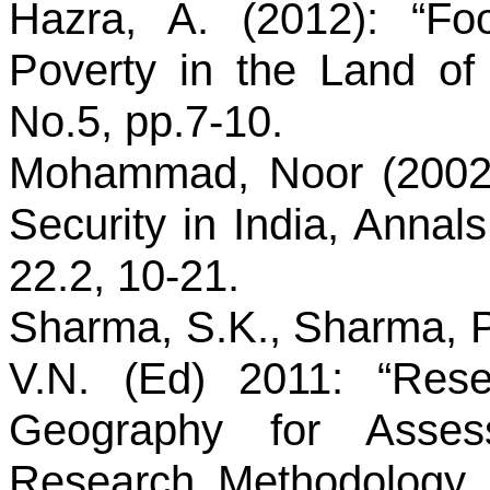
Hazra
, A. (2012): “Foo
Poverty in the Land of 
No.5, pp.7-10.
Mohammad, Noor (2002)
Security in India, Annal
22.2, 10-21.
Sharma, S.K., Sharma, P
V.N. (Ed) 2011: “Rese
Geography for Asses
Research Methodology,