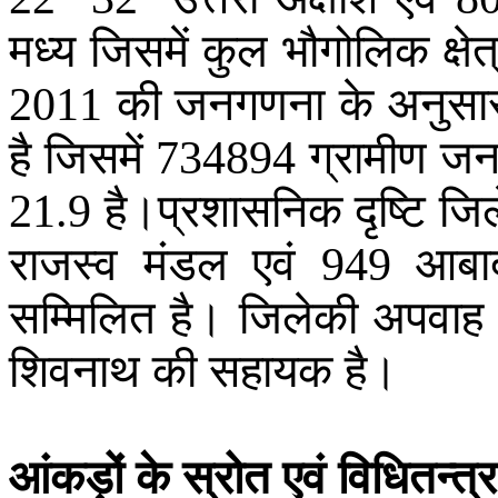
मध्य
जिसमें
कुल
भौगोलिक
क्ष
की
जनगणना
के
अनुसा
2011
है
जिसमें
ग्रामीण
जनस
734894
है।प्रशासनिक
दृष्टि
जिल
21.9
राजस्व
मंडल
एवं
आबा
949
सम्मिलित
है
।
जिलेकी
अपवाह
शिवनाथ
की
सहायक
है
।
आंकड़ों
के
स्रोत
एवं
विधितन्त्र