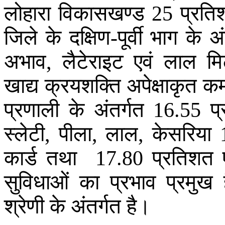
लोहारा
विकासखण्ड
प्रति
25
जिले
के
दक्षिण
पूर्वी
भाग
के
अं
-
अभाव
लैटेराइट
एवं
लाल
मि
,
खाद्य
क्रयशक्ति
अपेक्षाकृत
क
प्रणाली
के
अंतर्गत
प
16.55
स्लेटी
पीला
लाल
केसरिया
,
,
,
कार्ड
तथा
प्रतिशत
17.80
सुविधाओं
का
प्रभाव
प्रमुख
श्रेणी
के
अंतर्गत
है
।