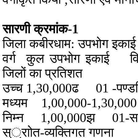
सारणी
क्रमांक
-1
जिला
कबीरधाम
उपभोग
इकाई
:
वर्ग
कुल
उपभोग
इकाई
व
जिलों
का
प्रतिशत
उच्च
ढ
पण्ड
1,30,000
01 -
मध्यम
1,00,000-1,30,00
निम्न
झ
स
1,00,000
01-
स््राोत
व्यक्तिगत
गणना
-