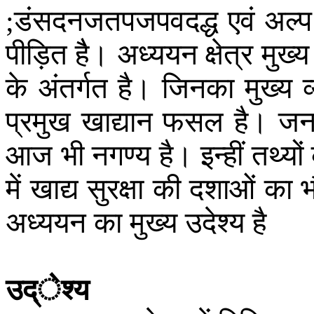
डंसदनजतपजपवदद्ध
एवं
अल्प
;
पीड़ित
हैै
।
अध्ययन
क्षेत्र
मुख्य
के
अंतर्गत
है
।
जिनका
मुख्य
प्रमुख
खाद्यान
फसल
है
।
जन
आज
भी
नगण्य
है
।
इन्हीं
तथ्यों
में
खाद्य
सुरक्षा
की
दशाओं
का
भ
अध्ययन
का
मुख्य
उदेश्य
है
उद्ेश्य