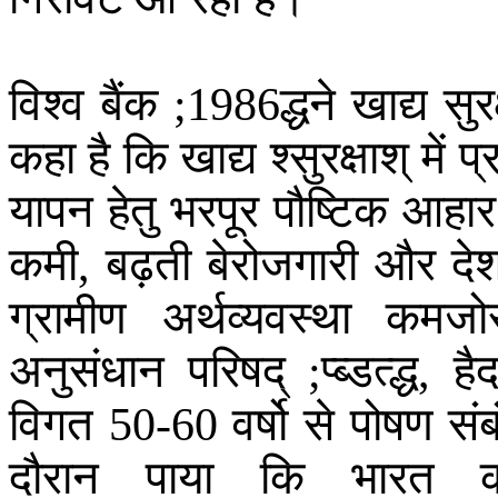
विश्व
बैंक
द्धने
खाद्य
सुरक
;1986
कहा
है
कि
खाद्य
श्सुरक्षाश्
में
प्
यापन
हेतु
भरपूर
पौष्टिक
आहार
कमी
बढ़ती
बेरोजगारी
और
दे
,
ग्रामीण
अर्थव्यवस्था
कमजो
अनुसंधान
परिषद्
प्ब्डत्द्ध
है
;
,
विगत
वर्षो
से
पोषण
संब
50-60
दौरान
पाया
कि
भारत