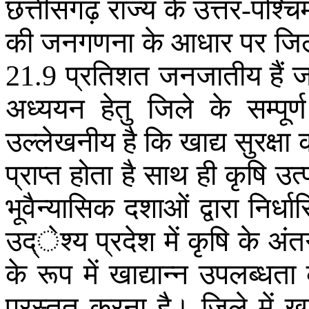
छत्तीसगढ़
राज्य
के
उत्तर
पश्चि
-
की
जनगणना
के
आधार
पर
जिल
प्रतिशत
जनजातीय
हैं
ज
21.9
अध्ययन
हेतु
जिले
के
सम्पूर्ण
उल्लेखनीय
है
कि
खाद्य
सुरक्षा
प्राप्त
होता
है
साथ
ही
कृषि
उत्
भूवैन्यासिक
दशाओं
द्वारा
निर्धा
उद्ेश्य
प्रदेश
में
कृषि
के
अंतर
के
रूप
में
खाद्यान्न
उपलब्धता
प्रस्तुत
करना
है
।
जिले
में
खा