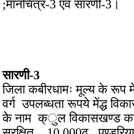
मानचित्र
एवं
सारणी
।
;
-3
-3
सारणी
-3
जिला
कबीरधामः
मूल्य
के
रूप
म
वर्ग
उपलब्धता
रूपये
मेंद्ध
विका
केे
नाम
क्ुल
विकासखण्ड
क
सुरक्षित
ढ
पण्डरिय
10,000