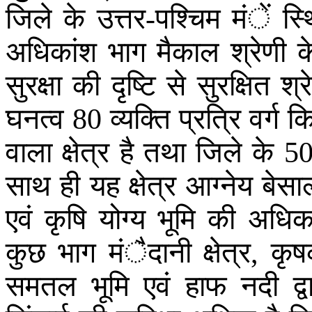
जिले
के
उत्तर
पश्चिम
मंें
स्
-
अधिकांश
भाग
मैकाल
श्रेणी
क
सुरक्षा
की
दृष्टि
से
सुरक्षित
श्र
घनत्व
व्यक्ति
प्रत्रि
वर्ग
क
80
वाला
क्षेत्र
है
तथा
जिले
के
5
साथ
ही
यह
क्षेत्र
आग्नेय
बेसाल
एवं
कृषि
योग्य
भूमि
की
अधिक
कुछ
भाग
मंैदानी
क्षेत्र
कृ
,
समतल
भूमि
एवं
हाफ
नदी
द्