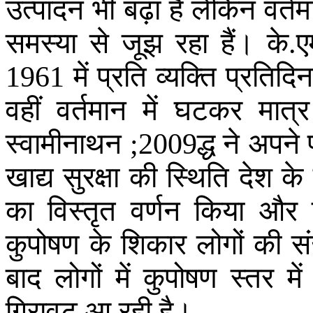
उत्पादन
भी
बढ़ा
है
लेकिन
वर्त
समस्या
से
जूझ
रहा
हैं
।
के
ए
.
में
प्रति
व्यक्ति
प्रतिदिन
1961
वहीं
वर्तमान
में
घटकर
मात्र
स्वामीनाथन
द्ध
ने
अपने
;2009
खाद्य
सुरक्षा
की
स्थिति
देश
के
का
विस्तृत
वर्णन
किया
और
कुपोषण
के
शिकार
लोगों
की
सं
बाद
लोगों
में
कुपोषण
स्तर
में
गिरावट
आ
रही
है
।