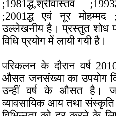
द्ध
श्रीवास्तव
;1981
,
;1993
द्ध
एवं
नूर
मोहम्मद
;2001
;
उल्लेखनीय
है
।
प्रस्तुत
शोध
विधि
प्रयोग
मेें
लायी
गयी
है
।
परिकलन
के
दौरान
वर्ष
2010
औसत
जनसंख्या
का
उपयोग
क
उन्हीं
वर्ष
के
औसत
है
।
ज
व्यावसायिक
आय
तथा
संस्कृति
विभिन्नता
को
दूर
करने
के
लि