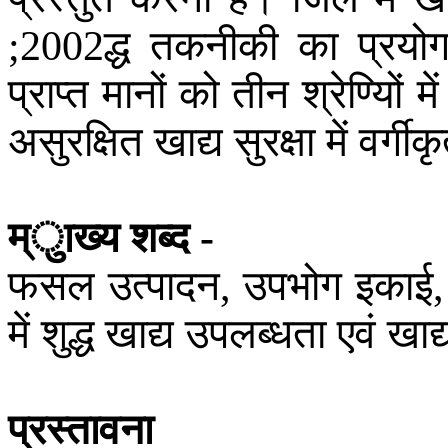
द्ध
तकनीकी
का
प्रयो
;2002
प्राप्त
मानों
को
तीन
श्रेण्यिों
में
असुरक्षित
खाद्य
सुरक्षा
में
वर्गीक
म्ुाख्य
शब्द
-
फसल
उत्पादन
उपभोग
इकाई
,
में
शुद्ध
खाद्य
उपलब्धता
एवं
खाद्
प्रस्तावना