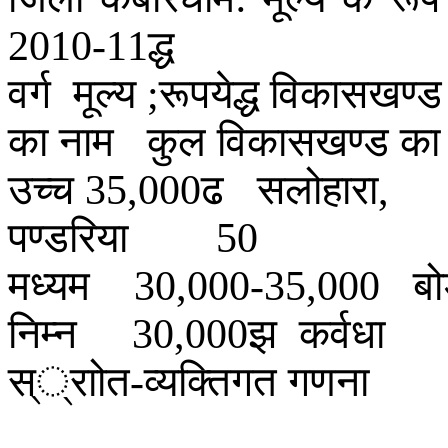
द्ध
2010-11
वर्ग
मूल्य
रूपयेद्ध
विकासखण्ड
;
का
नाम
कुल
विकासखण्ड
का
उच्च
ढ
सलोहारा
35,000
,
पण्डरिया
50
मध्यम
ब
30,000-35,000
निम्न
झ
कर्वधा
30,000
स््राोत
व्यक्तिगत
गणना
-