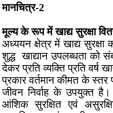
मानचित्र
-2
मूल्य
के
रूप
में
खाद्य
सुरक्षा
वि
अध्ययन
क्षेत्र
में
खाद्य
सुरक्षा
क
शुद्ध
खाद्यान
उपलब्धता
को
सं
देकर
प्रति
व्यक्ति
प्रति
वर्ष
खाद
प्रकार
वर्तमान
कीमत
के
स्तर
जीवन
निर्वाह
के
उपयुक्त
है
।
आंशिक
सुरक्षित
एवं
असुरक्ष