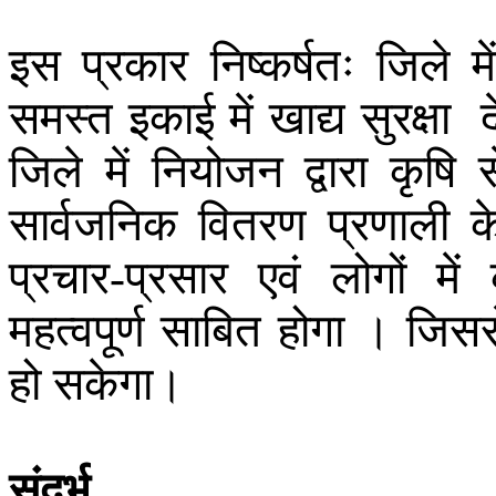
इस
प्रकार
निष्कर्षतः
जिले
मे
समस्त
इकाई
में
खाद्य
सुरक्षा
जिले
में
नियोजन
द्वारा
कृषि
स
सार्वजनिक
वितरण
प्रणाली
क
प्रचार
प्रसार
एवं
लोगों
में
-
महत्वपूर्ण
साबित
होगा
।
जिसस
हो
सकेगा
।
संदर्भ