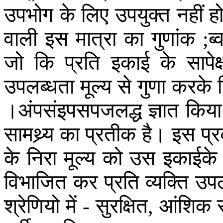
उपभोग
के
लिए
उपयुक्त
नहीं
ह
वाली
इस
मात्रा
का
गुणांक
ब्
;
जो
कि
प्रति
इकाई
के
सापेक्
उपलब्धता
मूल्य
से
गुणा
करके
।
अंपसंइपसपजलद्ध
ज्ञात
किया
सामथ्र्य
का
प्रतीक
है
।
इस
प्
के
निरा
मूल्य
को
उस
इकाईके
विभाजित
कर
प्रति
व्यक्ति
उपल
श्रेणियो
में
सुरक्षित
आंशिक
-
,