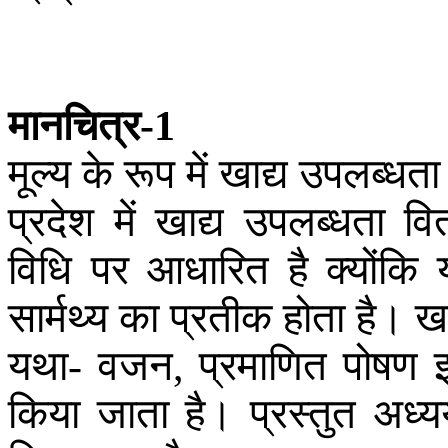
मानचित्र
-1
मूल्य
के
रूप
में
खाद्य
उपलब्धता
प्रदेश
में
खाद्य
उपलब्धता
वि
विधि
पर
आधारित
है
क्योंकि
सार्मथ्य
का
प्रतीक
होता
है
।
खा
यथा
वजन
प्रमाणित
पोषण
-
,
किया
जाता
है
।
प्रस्तुत
अध्