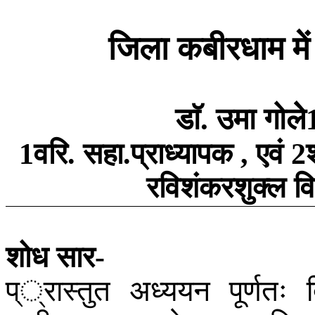
जिला
कबीरधाम
में
डाॅ
उमा
गोलेे
.
वरि
सहा
प्राध्यापक
एवं
1
.
.
,
2
रविशंकरशुक्ल
वि
शोध
सार
-
प््रास्तुत
अध्ययन
पूर्णतः