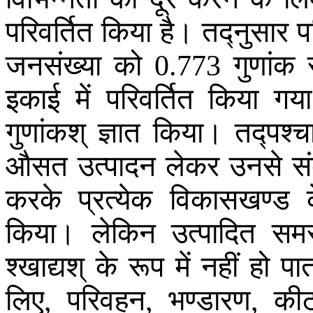
परिवर्तित
किया
है
।
तद्नुसार
प
जनसंख्या
को
गुणांक
0.773
इकाई
में
परिवर्तित
किया
गया
गुणांकश्
ज्ञात
किया
।
तद्पश्च
औसत
उत्पादन
लेकर
उनसे
स
करके
प्रत्येक
विकासखण्ड
किया
।
लेकिन
उत्पादित
समस
श्खाद्यश्
के
रूप
में
नहीं
हो
पा
लिए
परिवहन
भण्डारण
की
,
,
,