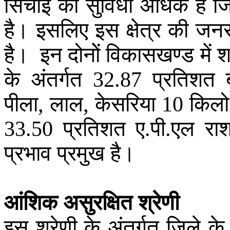
सिंचाई
की
सुविधा
अधिक
है
ज
है
।
इसलिए
इस
क्षेत्र
की
जनस
है
।
इन
दोनोें
विकासखण्ड
में
श
के
अंतर्गत
प्रतिशत
32.87
पीला
लाल
केसरिया
किलो
,
,
10
प्रतिशत
ए
पी
एल
रा
33.50
.
.
प्रभाव
प्रमुख
है
।
आंशिक
असुरक्षित
श्रेणी
इस
श्रेणी
के
अंतर्गत
जिले
के