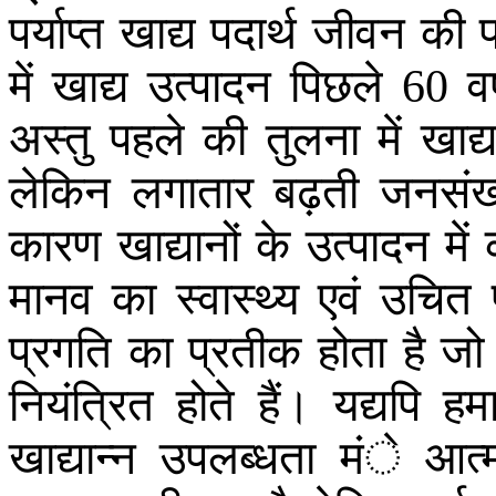
पर्याप्त
खाद्य
पदार्थ
जीवन
की
में
खाद्य
उत्पादन
पिछले
वर्
60
अस्तु
पहले
की
तुलना
में
खाद्
लेकिन
लगातार
बढ़ती
जनसंख्
कारण
खाद्यानों
के
उत्पादन
में
मानव
का
स्वास्थ्य
एवं
उचित
प्रगति
का
प्रतीक
होता
है
जो
नियंत्रित
होते
हैं
।
यद्यपि
हमा
खाद्यान्न
उपलब्धता
मंे
आत्म