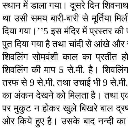
स्थान
में
डाला
गया।
दूसरे
दिन
शिवना
था
उसी
समय
बारी
बारी
से
मूर्तिया
मिल
-
दिया
गया।
इस
मंदिर
में
प्रस्तर
की
’’5
पुत
दिया
गया
है
तथा
चांदी
से
आंखे
और
शिवलिंग
सोमवंशी
काल
का
प्रतीत
ह
शिवलिंग
की
माप
से
मी
है।
शिवलिं
5
.
.
तरफ
से
से
मी
तथा
उचाई
भी
से
मी
9
.
.
9
.
का
अंकन
देखने
कोे
मिलता
है।
तथा
ए
पर
मुकुट
न
होकर
खुले
बिखरे
बाल
द्रष
ओर
किये
हुए
है।
उसके
बाद
नन्दी
का