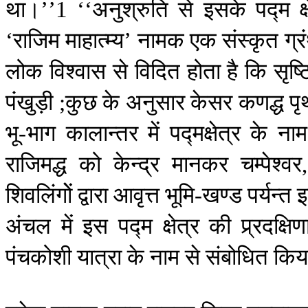
था।
अनुश्रुति
से
इसके
पद्म
क
’’1 ‘‘
राजिम
माहात्म्य
नामक
एक
संस्कृत
ग्र
‘
’
लोक
विश्वास
से
विदित
होता
है
कि
सृष्ट
पंखुड़ी
कुछ
के
अनुसार
केसर
कणद्ध
पृथ
;
भू
भाग
कालान्तर
में
पद्मक्षेत्र
के
नाम
-
राजिमद्ध
को
केन्द्र
मानकर
चम्पेश्वर
शिवलिंगोें
द्वारा
आवृत्त
भूमि
खण्ड
पर्यन्त
-
अंचल
में
इस
पद्म
क्षेत्र
की
प्र्रदक्षिण
पंचकोशी
यात्रा
के
नाम
से
संबोधित
किय