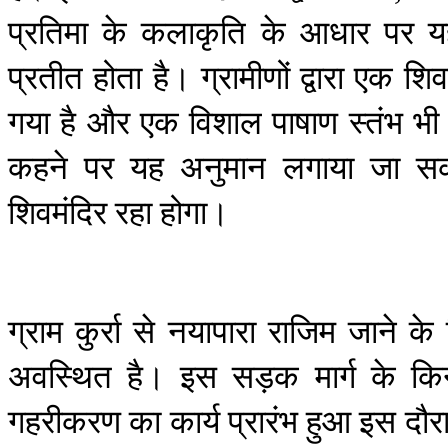
प्रतिमा
के
कलाकृति
के
आधार
पर
य
प्रतीत
होता
है।
ग्रामीणों
द्वारा
एक
शिव
गया
है
और
एक
विशाल
पाषाण
स्तंभ
भी
कहने
पर
यह
अनुमान
लगाया
जा
स
शिवमंदिर
रहा
होगा।
ग्राम
कुर्रा
से
नयापारा
राजिम
जाने
के
अवस्थित
है।
इस
सड़क
मार्ग
के
किन
गहरीकरण
का
कार्य
प्रारंभ
हुआ
इस
दौर