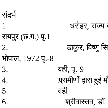
संदर्भ
धरोहर
राज्य
1.
,
रायपुर
छ
ग
पृ
(
.
.)
.1
ठाकुर
विष्णु
सि
2.
,
भोपाल
पृ
, 1972
.-8
वही
पृ
3.
,
.-9
ग्र्रामीणों
द्वारा
हुई
म
4.
वही
5.
श्रीवास्तव
डाॅ
6.
,