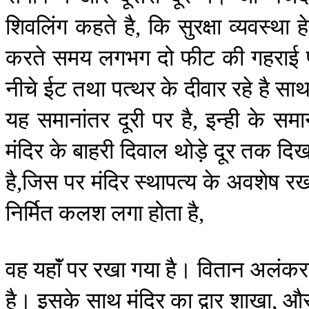
शिवलिंग
कहते
है
कि
सुरक्षा
व्यवस्था
ह
,
करते
समय
लगभग
दो
फीट
की
गहराई
नीचे
ईट
तथा
पत्थर
के
दीवार
रहे
है
सा
यह
समानांतर
दूरी
पर
है
इन्ही
के
समा
,
मंदिर
के
बाहरी
दिवाल
थोड़े
दूर
तक
दिख
है
जिस
पर
मंदिर
स्थापत्य
के
अवशेष
रख
,
निर्मित
कलश
लगा
होता
है
,
वह
यहाॅं
पर
रखा
गया
है।
वितान
अलंक
है।
इसके
साथ
मंदिर
का
द्वार
शाखा
औ
,