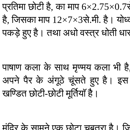
प्रतिमा
छोटी
है
का
माप
,
6
×
2.75
×
0.7
है
जिसका
माप
से
मी
है।
योध्
,
12
×
7
×
3
.
.
पकड़े
हुए
है।
तथा
अधो
वस्त्र
धोती
धा
पाषाण
कला
के
साथ
मृण्मय
कला
भी
है
अपने
पैर
के
अंगूठे
चूंसते
हुए
है।
इस
खण्डित
छोटी
छोटी
मूर्तियाॅ
हैै।
-
मंदिर
के
सामने
एक
छोटा
चबूतरा
है।
ज