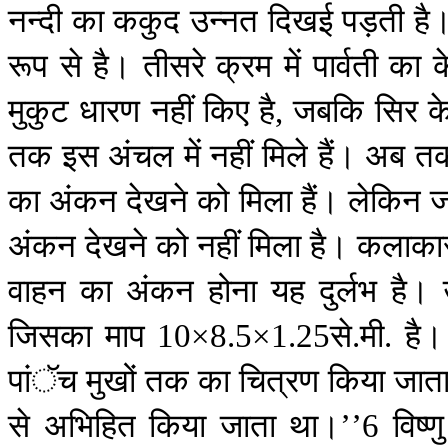
नन्दी
का
ककुद
उन्नत
दिखई
पड़ती
है
रूप
से
है।
तीसरे
क्रम
में
पार्वती
का
मुकुट
धारण
नहीं
किए
है
जबकि
सिर
क
,
तक
इस
अंचल
में
नहीं
मिले
हैं।
अब
त
का
अंकन
देखने
को
मिला
हैं।
लेकिन
ज
अंकन
देखने
को
नहीं
मिला
है।
कलाका
वाहन
का
अंकन
होना
यह
दुर्लभ
है।
जिसका
माप
से
मी
है।
10
×
8.5
×
1.25
.
.
पांॅच
मुखों
तक
का
चित्रण
किया
जात
से
अभिहित
किया
जाता
था।
विष्णु
’’6