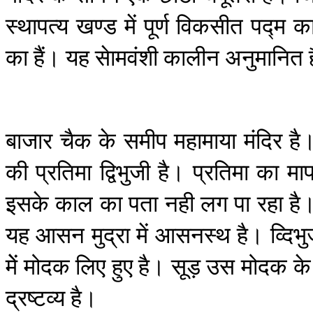
स्थापत्य
खण्ड
में
पूर्ण
विकसीत
पद्म
क
का
हैं।
यह
सेामवंशी
कालीन
अनुमानित
बाजार
चैक
के
समीप
महामाया
मंदिर
है
की
प्रतिमा
द्विभुजी
है।
प्रतिमा
का
मा
इसके
काल
का
पता
नही
लग
पा
रहा
है
यह
आसन
मुद्रा
में
आसनस्थ
है।
व्दिभ
मेें
मोदक
लिए
हुए
है।
सूड़
उस
मोदक
के
द्रष्टव्य
है।