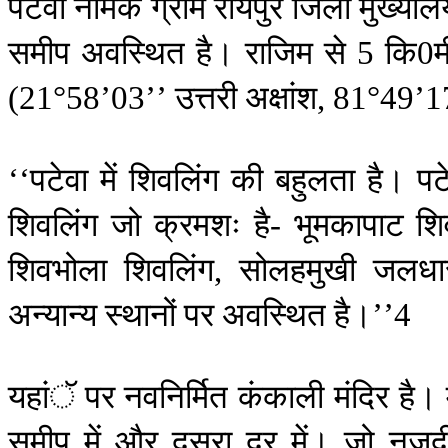
पटेवा
नामक
ग्राम
रायपुर
जिला
मुख्याल
समीप
अवस्थित
है।
राजिम
से
कि
म
5
0
उत्तरी
अक्षांश
(21
°
58’03’’
, 81
°
49’1
पटेवा
में
शिवलिंग
की
बहुलता
है।
पट
‘‘
शिवलिंग
जो
क्रमशः
है
भूमकापाट
शि
-
शिवभोला
शिवलिंग
सोलहमुखी
जलधा
,
अन्यान्य
स्थानों
पर
अवस्थित
है।
’’4
यहांॅ
पर
नवनिर्मित
कंकाली
मंदिर
है।
समीप
में
और
दूसरा
दूर
में।
जो
नजद