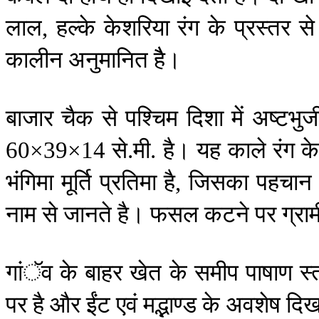
लाल
हल्के
केशरिया
रंग
के
प्रस्तर
से
,
कालीन
अनुमानित
हैै।
बाजार
चैक
से
पश्चिम
दिशा
में
अष्टभुज
से
मी
है।
यह
काले
रंग
क
60
×
39
×
14
.
.
भंगिमा
मूर्ति
प्रतिमा
है
जिसका
पहचान
,
नाम
से
जानते
है।
फसल
कटने
पर
ग्रा
गांॅव
के
बाहर
खेत
के
समीप
पाषाण
स्
पर
है
और
ईंट
एवं
मद्भाण्ड
के
अवशेष
दिख