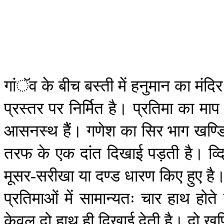
गांॅव
के
बीच
बस्ती
में
हनुमान
का
मंदिर
प्रस्तर
पर
निर्मित
है।
प्रतिमा
का
माप
आसनस्थ
हैैं।
गणेश
का
सिर
भाग
खण्ड
तरफ
के
एक
दांत
दिखाई
पड़ती
है।
व्द
मूसर
सरीखा
या
दण्ड
धारण
किए
हुए
है
-
प्रतिमाओं
में
सामान्यतः
चार
हाथ
होते
केवल
दो
हाथ
ही
दिखाई
देती
है।
दो
खण