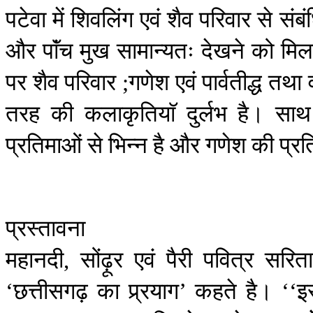
पटेवा
में
शिवलिंग
एवं
शैव
परिवार
से
संबं
और
पाॅंच
मुख
सामान्यतः
देखने
को
मिल
पर
शैव
परिवार
गणेश
एवं
पार्वतीद्ध
तथा
;
तरह
की
कलाकृतियाॅ
दुर्लभ
है।
साथ
प्रतिमाओं
से
भिन्न
है
और
गणेश
की
प्रत
प्रस्तावना
महानदी
सोंढ़ूर
एवं
पैरी
पवित्र
सरित
,
छत्तीसगढ़
का
प्र्रयाग
कहते
है।
इ
‘
’
‘‘